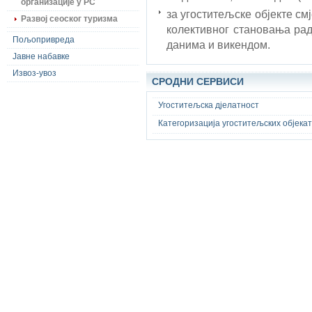
организације у РС
за угоститељске објекте с
Развој сеоског туризма
колективног становања рад
Пољопривреда
данима и викендом.
Јавне набавке
Извоз-увоз
СРОДНИ СЕРВИСИ
Угоститељска дјелатност
Категоризација угоститељских објека