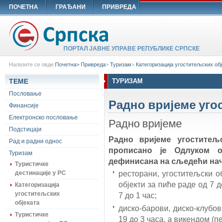
ПОЧЕТНА
ГРАЂАНИ
ПРИВРЕДА
ПОРТАЛ ЈАВНЕ УПРАВЕ РЕПУБЛИКЕ СРПСКЕ
Налазите се овде:
Почетна>
Привреда
>
Туризам
>
Категоризација угоститељских обј
ТЕМЕ
ТУРИЗАМ
Пословање
Радно вријеме уго
Финансије
Електронско пословање
Радно вријеме
Подстицаји
Радно вријеме угоститељ
Рад и радни однос
прописано је Одлуком о
Туризам
дефинисана на сљедећи на
Туристичке
ресторани, угоститељски о
дестинације у РС
објекти за пиће раде од 7 д
Категоризација
угоститељских
7 до 1 час;
објеката
диско-барови, диско-клубов
Туристичке
19 до 3 часа, а викендом (пе