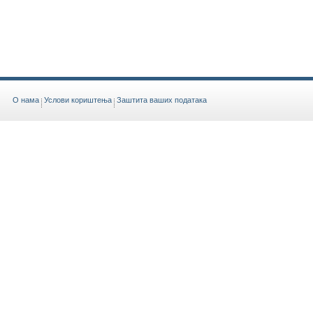
O нама
Услови кориштења
Заштита ваших података