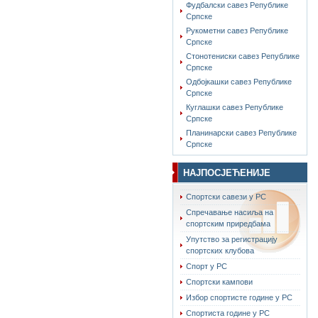
Фудбалски савез Републике
Српске
Рукометни савез Републике
Српске
Стонотениски савез Републике
Српске
Одбојкашки савез Републике
Српске
Куглашки савез Републике
Српске
Планинарски савез Републике
Српске
НАЈПОСЈЕЋЕНИЈЕ
Спортски савези у РС
Спречавање насиља на
спортским приредбама
Упутство за регистрацију
спортских клубова
Спорт у РС
Спортски кампови
Избор спортисте године у РС
Спортиста године у РС