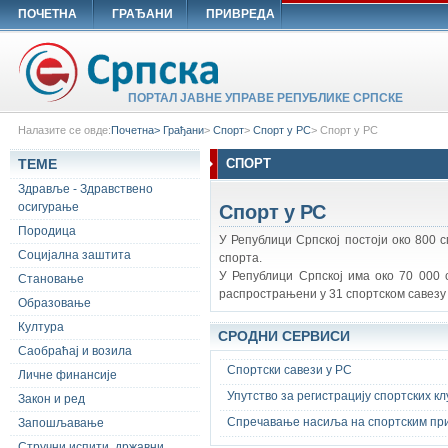
ПОЧЕТНА
ГРАЂАНИ
ПРИВРЕДА
ПОРТАЛ ЈАВНЕ УПРАВЕ РЕПУБЛИКЕ СРПСКЕ
Налазите се овде:
Почетна>
Грађани
>
Спорт
>
Спорт у РС
>
Спорт у РС
ТЕМЕ
СПОРТ
Здравље - Здравствено
Спорт у РС
осигурање
Породица
У Републици Српској постоји око 800 
Социјална заштита
спорта.
У Републици Српској има око 70 000 сп
Становање
распрострањени у 31 спортском савезу 
Образовање
Култура
СРОДНИ СЕРВИСИ
Саобраћај и возила
Спортски савези у РС
Личне финансије
Упутство за регистрацију спортских к
Закон и ред
Спречавање насиља на спортским пр
Запошљавање
Стручни испити, државни