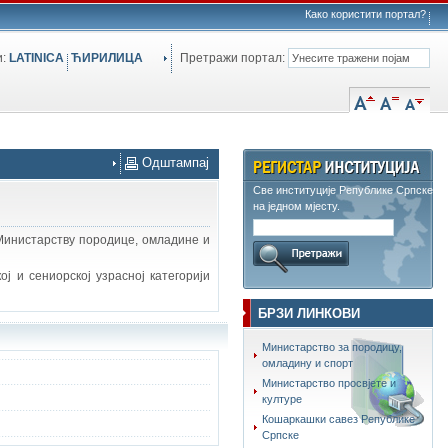
Како користити портал?
и:
LATINICA
ЋИРИЛИЦА
Претражи портал:
Одштампај
Све институције Републике Српске
на једном мјесту.
 Министарству породице, омладине и
ој и сениорској узрасној категорији
БРЗИ ЛИНКОВИ
Министарство за породицу,
омладину и спорт
Министарство просвјете и
културе
Кошаркашки савез Републике
Српске