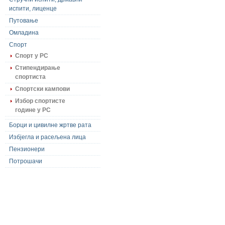
испити, лиценце
Путовање
Омладина
Спорт
Спорт у РС
Стипендирање
спортиста
Спортски кампови
Избор спортисте
године у РС
Борци и цивилне жртве рата
Избјегла и расељена лица
Пензионери
Потрошачи