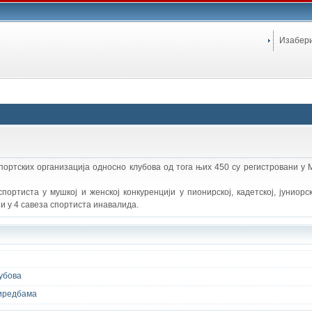
Изабер
спортских организација односно клубова од тога њих 450 су регистровани у
ортиста у мушкој и женској конкуренцији у пионирској, кадетској, јуниорск
и у 4 савеза спортиста инавалида.
лубова
иредбама