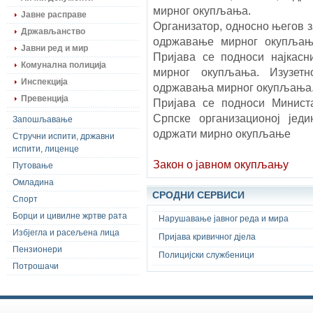
мирног окупљања.
Јавне расправе
Организатор, односно његов з
Држављанство
одржавање мирног окупљања
Јавни ред и мир
Пријава се подноси најкасн
Комунална полиција
мирног окупљања. Изузетн
Инспекција
одржавања мирног окупљања
Превенција
Пријава се подноси Минист
Српске организационој јед
Запошљавање
одржати мирно окупљање
Стручни испити, државни
испити, лиценце
Закон о јавном окупљању
Путовање
Омладина
СРОДНИ СЕРВИСИ
Спорт
Борци и цивилне жртве рата
Нарушавање јавног реда и мира
Избјегла и расељена лица
Пријава кривичног дјела
Пензионери
Полицијски службеници
Потрошачи