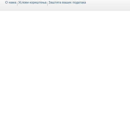
O нама
Услови кориштења
Заштита ваших података