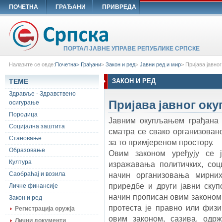
ПОЧЕТНА
ГРАЂАНИ
ПРИВРЕДА
ПОРТАЛ ЈАВНЕ УПРАВЕ РЕПУБЛИКЕ СРПСКЕ
Налазите се овде:
Почетна>
Грађани
>
Закон и ред
>
Јавни ред и мир
>
Пријава јавно
ТЕМЕ
ЗАКОН И РЕД
Здравље - Здравствено
Пријава јавног ок
осигурање
Породица
Јавним окупљањем грађана 
Социјална заштита
сматра се свако организован
Становање
за то примјереном простору.
Образовање
Овим законом уређују се 
Култура
изражавања политичких, соц
Саобраћај и возила
начин организовања мирних
приредбе и други јавни скуп
Личне финансије
начин прописан овим законом
Закон и ред
протеста је правно или физич
Регистрација оружја
овим законом, сазива, од
Лични документи