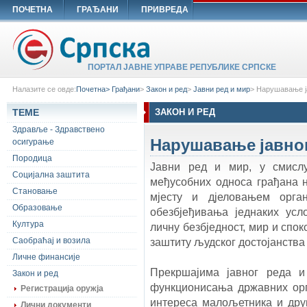
ПОЧЕТНА
ГРАЂАНИ
ПРИВРЕДА
ПОРТАЛ ЈАВНЕ УПРАВЕ РЕПУБЛИКЕ СРПСКЕ
Налазите се овде:
Почетна>
Грађани
>
Закон и ред
>
Јавни ред и мир
>
Нарушавање ј
ТЕМЕ
ЗАКОН И РЕД
Здравље - Здравствено
Нарушавање јавног
осигурање
Породица
Јавни ред и мир, у смислу
Социјална заштита
међусобних односа грађана
Становање
мјесту и дјеловањем орга
Образовање
обезбјеђивања једнаких ус
Култура
личну безбједност, мир и спок
Саобраћај и возила
заштиту људског достојанства
Личне финансије
Прекршајима јавног реда и
Закон и ред
функционисања државних орг
Регистрација оружја
интереса малољетника и друг
Лични документи