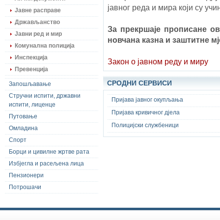
јавног реда и мира који су учи
Јавне расправе
Држављанство
За прекршаје прописане ов
Јавни ред и мир
новчана казна и заштитне мј
Комунална полиција
Инспекција
Закон о јавном реду и миру
Превенција
СРОДНИ СЕРВИСИ
Запошљавање
Стручни испити, државни
Пријава јавног окупљања
испити, лиценце
Пријава кривичног дјела
Путовање
Полицијски службеници
Омладина
Спорт
Борци и цивилне жртве рата
Избјегла и расељена лица
Пензионери
Потрошачи