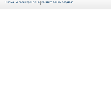
O нама
Услови кориштења
Заштита ваших података