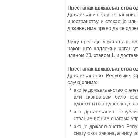
Престанак држављанства 
Држављанин који је напунио 
иностранству и стекао је ил
државе, има право да се одр
Лицу престаје држављанство
након што надлежни орган ут
чланом 23,
ставом 1. и достав
Престанак држављанства 
Држављанство Републике Ср
случајевима:
ако је држављанство стече
или скривањем било кој
односити на подносиоца зах
ако држављанин Републи
страним војним снагама упр
ако је држављанство Репу
снагу овог закона, а нису 