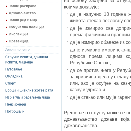
на основу захтјева за отпуст
Јавне расправе
којима доказује:
Држављанство
да је напунио 18 година 
живота стекао пословну сп
Јавни ред и мир
Комунална полиција
да је измирио све доприн
према физичким и правним 
Инспекција
Превенција
да је измирио обавезе из с
да је измирио имовинско-п
Запошљавање
односа према лицима кој
Стручни испити, државни
Републике Српске,
испити, лиценце
Путовање
да се против њега у Репуб
за кривична дјела у складу
Омладина
или, ако је осуђен на казн
Спорт
казну издржао и
Борци и цивилне жртве рата
да је стекао или му је гар
Избјегла и расељена лица
Пензионери
Потрошачи
Рјешење о отпусту може се по
држављанство државе која
држављанства.