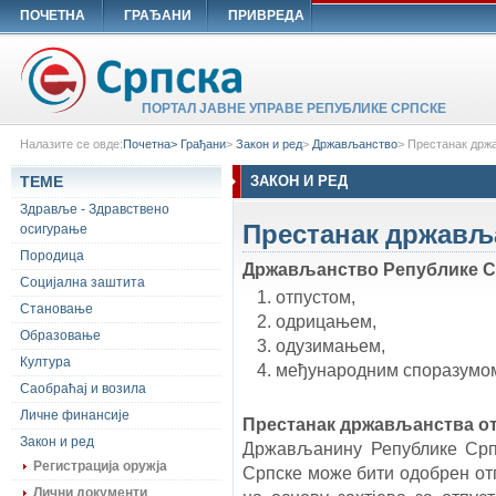
ПОЧЕТНА
ГРАЂАНИ
ПРИВРЕДА
ПОРТАЛ ЈАВНЕ УПРАВЕ РЕПУБЛИКЕ СРПСКЕ
Налазите се овде:
Почетна>
Грађани
>
Закон и ред
>
Држављанство
>
Престанак држ
ТЕМЕ
ЗАКОН И РЕД
Здравље - Здравствено
Престанак држављ
осигурање
Породица
Држављанство Републике Ср
Социјална заштита
отпустом,
Становање
одрицањем
,
Образовање
одузимањем,
Култура
међународним споразумо
Саобраћај и возила
Личне финансије
Престанак држављанства о
Закон и ред
Држављанину Републике Српс
Регистрација оружја
Српске може бити одобрен от
Лични документи