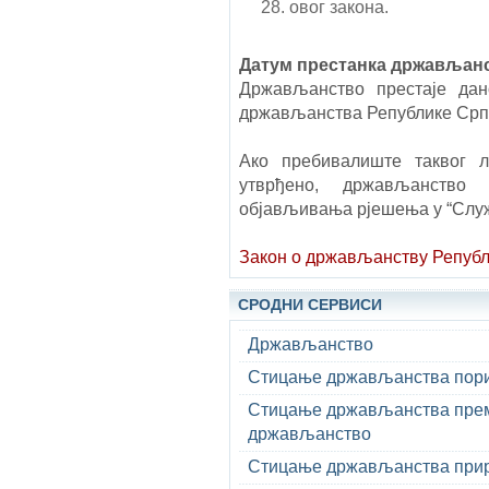
28. овог закона.
Датум престанка држављан
Држављанство престаје да
држављанства Републике Српс
Ако пребивалиште таквог л
утврђено, држављанство
објављивања рјешења у “Слу
Закон о држављанству Републ
СРОДНИ СЕРВИСИ
Држављанство
Стицање држављанства пори
Стицање држављанства прем
држављанство
Стицање држављанства при