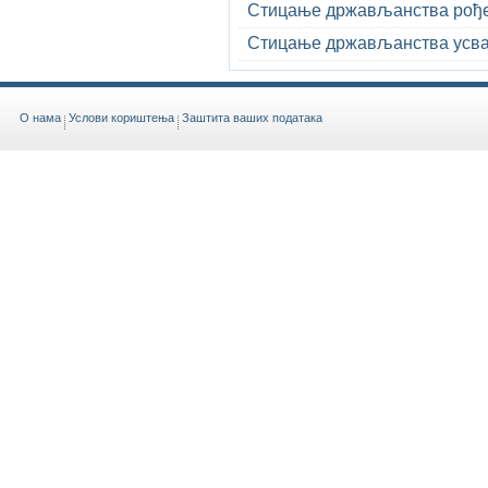
Стицање држављанства рође
Стицање држављанства усв
O нама
Услови кориштења
Заштита ваших података