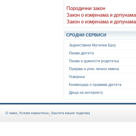
Породични закон
Закон о измјенама и допунама
Закон о измјенама и допунама
СРОДНИ СЕРВИСИ
Јединствени Матични Број
Права дјетета
Права и дужности родитеља
Пријава и упис личног имена
Усвојење
Конвенција о правима дјетета
Дјеца на интернету
O нама
Услови кориштења
Заштита ваших података