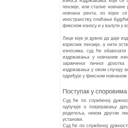
износа издржавања који се о
пензије, или сталне новчане 
новчана рента, из којих с
иностранству, плаћање будући
фиксном износу и у валути у ко
Лице које је дужно да даје из
корисник пензије, а нити ост
износима, суд ће обавезати
издржавања у новчаним изн
зајамченог личног дохотка
издржавања у овом случају ве
одређује у фиксном новчаном 
Поступак у споровима
Суд ће по службеној дужно
одлучује о повјеравању дј
родитеља, неком другом лиц
установи.
Суд ће по службеној дужност