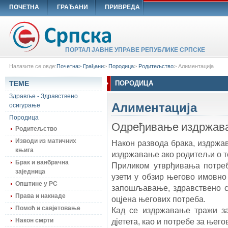
ПОЧЕТНА
ГРАЂАНИ
ПРИВРЕДА
ПОРТАЛ ЈАВНЕ УПРАВЕ РЕПУБЛИКЕ СРПСКЕ
Налазите се овде:
Почетна>
Грађани
>
Породица
>
Родитељство
>
Алиментација
ТЕМЕ
ПОРОДИЦА
Здравље - Здравствено
Алиментација
осигурање
Породица
Одређивање издржав
Родитељство
Изводи из матичних
Након развода брака, издржав
књига
издржавање ако родитељи о т
Брак и ванбрачна
Приликом утврђивања потреб
заједница
узети у обзир његово имовно 
Општине у РС
запошљавање, здравствено ст
Права и накнаде
оцјена његових потреба.
Помоћ и савјетовање
Кад се издржавање тражи за 
Након смрти
дјетета, као и потребе за њег