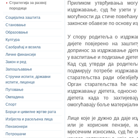
Приликом утврђивања могу
Стратегија за развој
породице
издржавање, суд ће узети 
могућности да стиче повећану
Социјална заштита
законске обавезе по основу и
Становање
Образовање
У спору родитеља о издржав
Култура
дијете повјерено на зашти
Саобраћај и возила
допринос за издржавање дјете
Личне финансије
у васпитање и подизање дјете
Закон и ред
Кад суд утврди да родитељ
Запошљавање
подмирују потребе издржава
Стручни испити, државни
старатељства ради обезбјеђ
испити, лиценце
Орган старатељства ће нас
Путовање
издржавању дјетета, односн
Омладина
дјетета када то захтијева
омогућавају боље материјалн
Спорт
Борци и цивилне жртве рата
Лице које је дужно да даје и
Избјегла и расељена лица
или је корисник пензије, 
Пензионери
мјесечним износима, суд ће 
Потрошачи