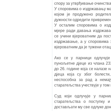
спору за утврђивање очинства 
У споровима о издржавању ма
којом је продужено родите
дужности одредити привремен
У осталим споровима о изд
мјере ради давања издржава
се учини вјероватним да пос
издржавање, а у споровима 
вјероватним да је тужени отац 
Ако се у парници одлучуј
пунољетне дјеце из члана 23
до 26. године која се налазе
дјеца која су због болести
неспособна за рад а немај
старатељства учествује у том 
Суд који одлучује у парни
старатељства о поступку и
достављати му све одлуке дон