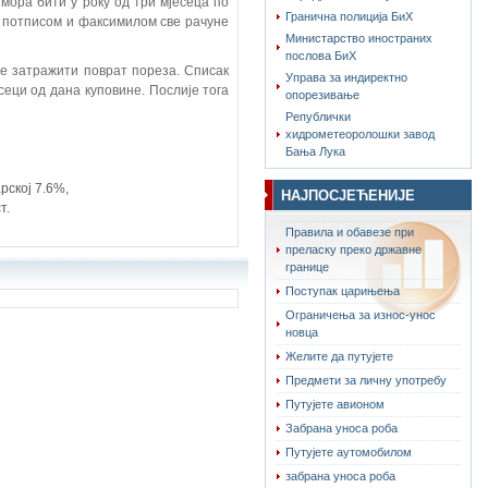
мора бити у року од три мјесеца по
Гранична полиција БиХ
, потписом и факсимилом све рачуне
Министарство иностраних
послова БиХ
е затражити поврат пореза. Списак
Управа за индиректно
сеци од дана куповине. Послије тога
опорезивање
Републички
хидрометеоролошки завод
Бања Лука
рској 7.6%,
НАЈПОСЈЕЋЕНИЈЕ
т.
Правила и обавезе при
преласку преко државне
границе
Поступак царињења
Ограничења за износ-унос
новца
Желите да путујете
Предмети за личну употребу
Путујете авионом
Забрана уноса роба
Путујете аутомобилом
забрана уноса роба