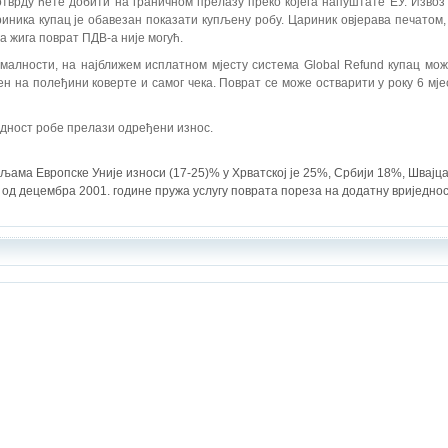
отврду ћете добити на граничном прелазу преко којега напуштате ЕУ. Извоз 
риника купац је обавезан показати купљену робу. Цариник овјерава печатом
га жига поврат ПДВ-а није могућ.
малности, на најближем исплатном мјесту система Global Refund купац мож
ен на полеђини коверте и самог чека. Поврат се може остварити у року 6 мје
једност робе прелази одређени износ.
љама Европске Уније износи (17-25)% у Хрватској је 25%, Србији 18%, Швајца
 од децембра 2001. године пружа услугу поврата пореза на додатну вриједнос