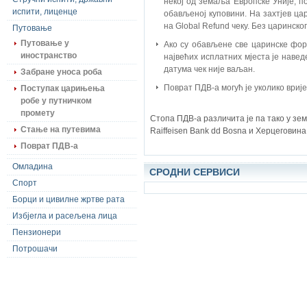
некој од земаља Европске Уније, п
испити, лиценце
обављеној куповини. На захтјев ца
на Global Refund чеку. Без царинско
Путовање
Путовање у
Ако су обављене све царинске фор
иностранство
највећих исплатних мјеста је навед
датума чек није ваљан.
Забране уноса роба
Поврат ПДВ-а могућ је уколико ври
Поступак царињења
робе у путничком
промету
Стопа ПДВ-а различита је па тако у зем
Стање на путевима
Raiffeisen Bank dd Bosna и Херцеговина
Поврат ПДВ-а
Омладина
СРОДНИ СЕРВИСИ
Спорт
Борци и цивилне жртве рата
Избјегла и расељена лица
Пензионери
Потрошачи