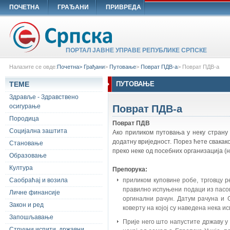
ПОЧЕТНА
ГРАЂАНИ
ПРИВРЕДА
ПОРТАЛ ЈАВНЕ УПРАВЕ РЕПУБЛИКЕ СРПСКЕ
Налазите се овде:
Почетна>
Грађани
>
Путовање
>
Поврат ПДВ-а
>
Поврат ПДВ-а
ТЕМЕ
ПУТОВАЊЕ
Здравље - Здравствено
Поврат ПДВ-а
осигурање
Породица
Поврат ПДВ
Социјална заштита
Ако приликом путовања у неку страну
додатну вриједност. Порез ћете свакак
Становање
преко неке од посебних организација (на
Образовање
Култура
Препорука:
Саобраћај и возила
приликом куповине робе, трговцу р
правилно испуњени подаци из пасоша
Личне финансије
оргинални рачун. Датум рачуна и G
Закон и ред
коверту на којој су наведена нека и
Запошљавање
Прије него што напустите државу у 
Стручни испити, државни