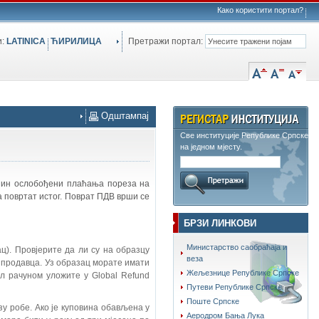
Како користити портал?
и:
LATINICA
ЋИРИЛИЦА
Претражи портал:
Одштампај
Све институције Републике Српске
на једном мјесту.
анин ослобођени плаћања пореза на
а повртат истог. Поврат ПДВ врши се
БРЗИ ЛИНКОВИ
Министарство саобраћаја и
ц). Провјерите да ли су на образцу
веза
м продавца. Уз образац морате имати
Жељезнице Републике Српске
ал рачуном уложите у Global Refund
Путеви Републике Српске
Поште Српске
зу робе. Ако је куповина обављена у
Аеродром Бања Лука