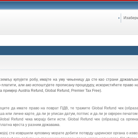
Изабер
 земљу купујете робу, имајте на уму чињеницу да сте као страни држављ
о платити, али ако испоштујете прописану процедуру, искористићете право н
 примјер Austria Refund, Global Refund, Premier Tax Free).
еците да имате право на поврат ПДВ, те тражите Global Refund чек (образа
 или личне карте, да ли је уписан датум, потпис и да ли је овјерен печато
lobal Refund чека морају бити исти. Global Refund чек (образац) са оргин
сплатна мјеста у разним државама.
којој сте извршили куповину морате добити потврду царинског органа о изво