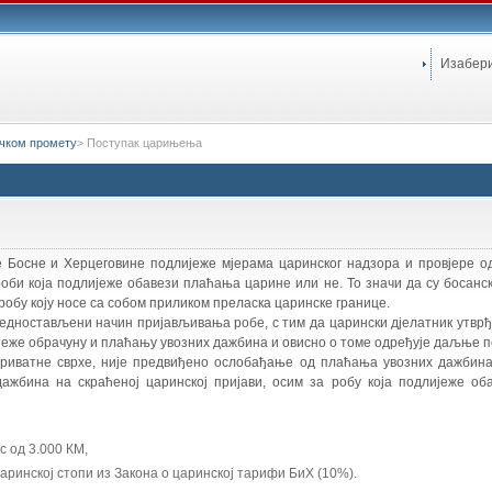
Изабер
ичком промету
>
Поступак царињења
е Босне и Херцеговине подлијеже мјерама царинског надзора и провјере од
 роби која подлијеже обавези плаћања царине или не. То значи да су босан
робу коју носе са собом приликом преласка царинске границе.
едностављени начин пријављивања робе, с тим да царински дјелатник утврђу
ијеже обрачуну и плаћању увозних дажбина и овисно о томе одређује даљње 
 приватне сврхе, није предвиђено ослобађање од плаћања увозних дажбина
ажбина на скраћеној царинској пријави, осим за робу која подлијеже оба
с од 3.000 КМ,
царинској стопи из Закона о царинској тарифи БиХ (10%).