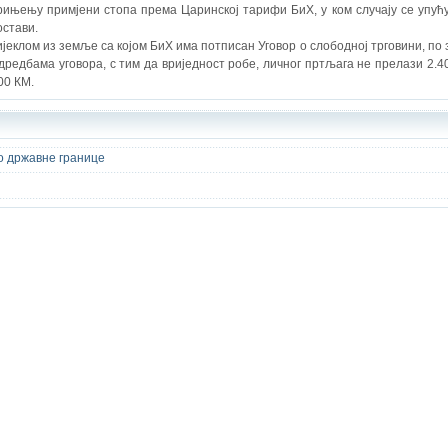
рињењу примјени стопа према Царинској тарифи БиХ, у ком случају се упућ
стави.
ијеклом из земље са којом БиХ има потписан Уговор о слободној трговини, по 
редбама уговора, с тим да вриједност робе, личног пртљага не прелази 2.4
00 КМ.
о државне границе