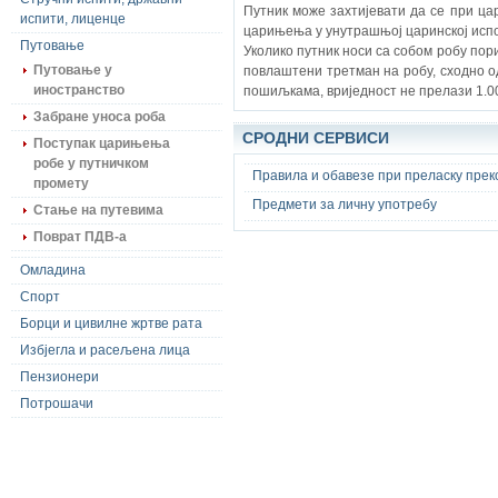
Путник може захтијевати да се при ца
испити, лиценце
царињења у унутрашњој царинској испо
Путовање
Уколико путник носи са собом робу пор
Путовање у
повлаштени третман на робу, сходно од
иностранство
пошиљкама, вриједност не прелази 1.0
Забране уноса роба
СРОДНИ СЕРВИСИ
Поступак царињења
робе у путничком
Правила и обавезе при преласку прек
промету
Предмети за личну употребу
Стање на путевима
Поврат ПДВ-а
Омладина
Спорт
Борци и цивилне жртве рата
Избјегла и расељена лица
Пензионери
Потрошачи