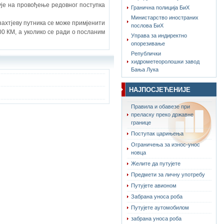
ује на провођење редовног поступка
Гранична полиција БиХ
Министарство иностраних
захтјеву путника се може примјенити
послова БиХ
00 КМ, а уколико се ради о посланим
Управа за индиректно
опорезивање
Републички
хидрометеоролошки завод
Бања Лука
НАЈПОСЈЕЋЕНИЈЕ
Правила и обавезе при
преласку преко државне
границе
Поступак царињења
Ограничења за износ-унос
новца
Желите да путујете
Предмети за личну употребу
Путујете авионом
Забрана уноса роба
Путујете аутомобилом
забрана уноса роба