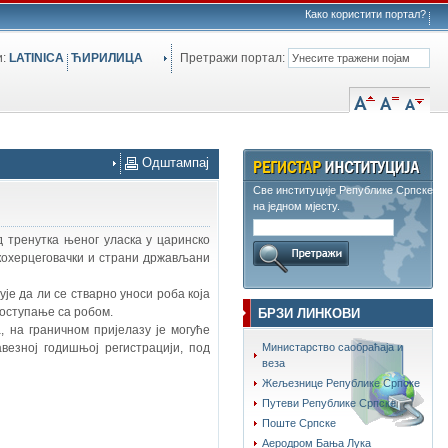
Како користити портал?
и:
LATINICA
ЋИРИЛИЦА
Претражи портал:
Одштампај
Све институције Републике Српске
на једном мјесту.
 тренутка њеног уласка у царинско
скохерцеговачки и страни држављани
је да ли се стварно уноси роба која
поступање са робом.
БРЗИ ЛИНКОВИ
, на граничном пријелазу је могуће
везној годишњој регистрацији, под
Министарство саобраћаја и
веза
Жељезнице Републике Српске
Путеви Републике Српске
Поште Српске
Аеродром Бања Лука