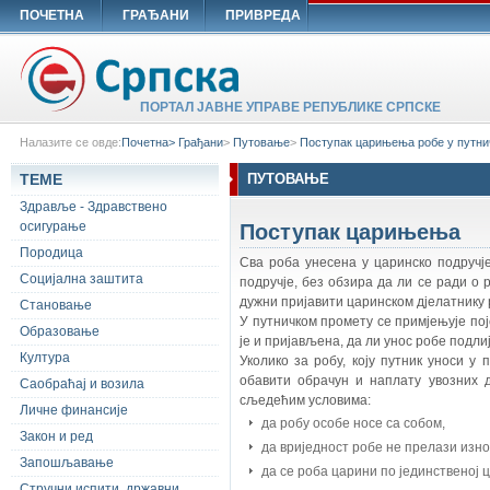
ПОЧЕТНА
ГРАЂАНИ
ПРИВРЕДА
ПОРТАЛ ЈАВНЕ УПРАВЕ РЕПУБЛИКЕ СРПСКЕ
Налазите се овде:
Почетна>
Грађани
>
Путовање
>
Поступак царињења робе у путн
ТЕМЕ
ПУТОВАЊЕ
Здравље - Здравствено
Поступак царињења
осигурање
Породица
Сва роба унесена у царинско подручј
Социјална заштита
подручје, без обзира да ли се ради о
дужни пријавити царинском дјелатнику 
Становање
У путничком промету се примјењује пој
Образовање
је и пријављена, да ли унос робе подл
Култура
Уколико за робу, коју путник уноси у
обавити обрачун и наплату увозних д
Саобраћај и возила
сљедећим условима:
Личне финансије
да робу особе носе са собом,
Закон и ред
да вриједност робе не прелази изно
Запошљавање
да се роба царини по јединственој 
Стручни испити, државни