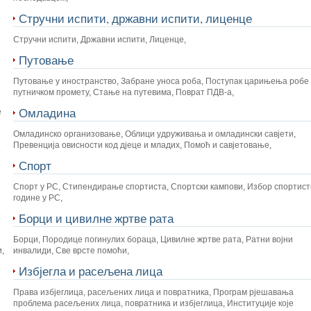
Стручни испити, државни испити, лиценце
Стручни испити
,
Државни испити
,
Лиценце
,
Путовање
Путовање у иностранство
,
Забране уноса роба
,
Поступак царињења робе 
путничком промету
,
Стање на путевима
,
Поврат ПДВ-а
,
Омладина
е
Омладинско организовање
,
Облици удруживања и омладински савјети
,
Превенција овисности код дјеце и младих
,
Помоћ и савјетовање
,
Спорт
Спорт у РС
,
Стипендирање спортиста
,
Спортски кампови
,
Избор спортист
године у РС
,
Борци и цивилне жртве рата
Борци
,
Породице погинулих бораца
,
Цивилне жртве рата
,
Ратни војни
и
,
инвалиди
,
Све врсте помоћи
,
Избјегла и расељена лица
Права избјеглица, расељених лица и повратника
,
Програм рјешавања
проблема расељених лица, повратника и избјеглица
,
Институције које