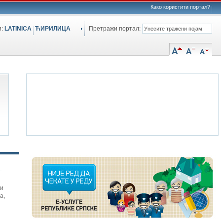
Како користити портал?
и:
LATINICA
ЋИРИЛИЦА
Претражи портал:
си
а
,