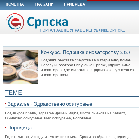
ПОЧЕТНА
ГРАЂАНИ
ПРИВРЕДА
ПОРТАЛ ЈАВНЕ УПРАВЕ РЕПУБЛИКЕ СРПСКЕ
Конкурс: Подршка иноваторству 2023
Подршка обухвата средства за материјалну помоћ
Савезу иноватора Републике Српске, удружењима
иноватора и другим организацијама које су у вези са
иноваторством.
TEME
Здравље - Здравствено осигурање
Водич кроз права
,
Здравље дјеце и мајки
,
Листа лијекова на рецепт
,
Обавезно осигурање
,
Ино осигурање
,
Боловање
,
Породица
Родитељство
,
Изводи из матичних књига
,
Брак и ванбрачна заједница
,