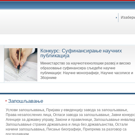
Изабер
Конкурс: Суфинансирање научних
публикација
Министарство за научнотехнолошки развој и високо
образовање суфинансира сљедеће научне
публикације: Научне монографије, Научне часописе и
Зборнике
Запошљавање
Услови запошљавања
,
Пријава у евиденцију завода за запошљавање
,
Права незапослених лица
,
Огласи завода за запошљавање
,
Јавни конкур
Агенције за државну управу
,
Закони и правилници
,
Запошљавање инвалид
Запошљавање страних држављана и лица без држављанства
,
Остали
начини запошљавања
,
Писање биографије
,
Припрема за разговор са
послодавцем
,