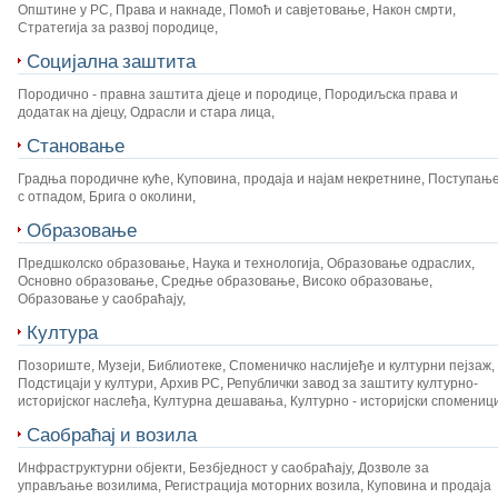
Општине у РС
,
Права и накнаде
,
Помоћ и савјетовање
,
Након смрти
,
Стратегија за развој породице
,
Социјална заштита
Породично - правна заштита дјеце и породице
,
Породиљска права и
додатак на дјецу
,
Одрасли и стара лица
,
Становање
Градња породичне куће
,
Куповина, продаја и најам некретнине
,
Поступањ
с отпадом
,
Брига о околини
,
Образовање
Предшколско образовање
,
Наука и технологија
,
Образовање одраслих
,
Основно образовање
,
Средње образовање
,
Високо образовање
,
Образовање у саобраћају
,
Култура
Позориште
,
Музеји
,
Библиотеке
,
Споменичко наслијеђе и културни пејзаж
,
Подстицаји у култури
,
Архив РС
,
Републички завод за заштиту културно-
историјског наслеђа
,
Културна дешавања
,
Културно - историјски спомениц
Саобраћај и возила
Инфраструктурни објекти
,
Безбједност у саобраћају
,
Дозволе за
управљање возилима
,
Регистрација моторних возила
,
Куповина и продаја