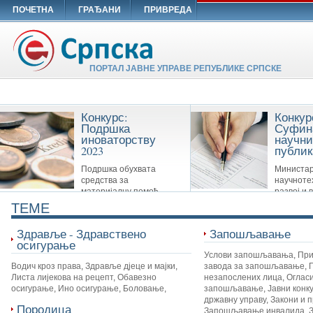
ПОЧЕТНА
ГРАЂАНИ
ПРИВРЕДА
ПОРТАЛ ЈАВНЕ УПРАВЕ РЕПУБЛИКЕ СРПСКЕ
Конкурс:
Конкур
Подршка
Суфин
иноваторству
научни
2023
публик
Подршка обухвата
Министар
средства за
научноте
материјалну помоћ
развој и 
Савезу иноватора Републике Српске,
образовање суфинансира сљ
TEME
удружењима иноватора и другим
публикације: Научне монограф
организацијама које су у вези са
часописе и Зборнике
Здравље - Здравствено
Запошљавање
иноваторством.
осигурање
Услови запошљавања
,
При
Водич кроз права
,
Здравље дјеце и мајки
,
завода за запошљавање
,
Листа лијекова на рецепт
,
Обавезно
незапослених лица
,
Огласи
осигурање
,
Ино осигурање
,
Боловање
,
запошљавање
,
Јавни конк
државну управу
,
Закони и 
Породица
Запошљавање инвалида
,