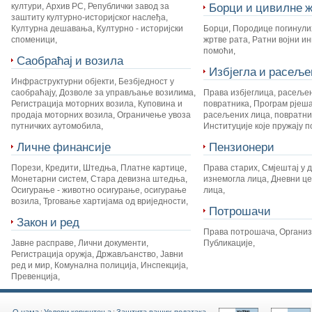
Борци и цивилне ж
култури
,
Архив РС
,
Републички завод за
заштиту културно-историјског наслеђа
,
Културна дешавања
,
Културно - историјски
Борци
,
Породице погинули
споменици
,
жртве рата
,
Ратни војни и
помоћи
,
Саобраћај и возила
Избјегла и расеље
Инфраструктурни објекти
,
Безбједност у
саобраћају
,
Дозволе за управљање возилима
,
Права избјеглица, расеље
Регистрација моторних возила
,
Куповина и
повратника
,
Програм рјеш
продаја моторних возила
,
Ограничење увоза
расељених лица, повратник
путничких аутомобила
,
Институције које пружају 
Личне финансије
Пензионери
Порези
,
Кредити
,
Штедња
,
Платне картице
,
Права старих
,
Смјештај у 
Монетарни систем
,
Стара девизна штедња
,
изнемогла лица
,
Дневни це
Осигурање - животно осигурање, осигурање
лица
,
возила
,
Трговање хартијама од вриједности
,
Потрошачи
Закон и ред
Права потрошача
,
Органи
Јавне расправе
,
Лични документи
,
Публикације
,
Регистрација оружја
,
Држављанство
,
Јавни
ред и мир
,
Комунална полиција
,
Инспекција
,
Превенција
,