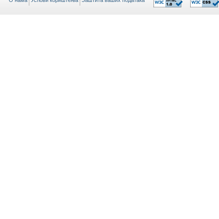
O нама
Услови кориштења
Заштита ваших података