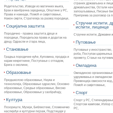
страних држављана и лица
Родитељство
,
Изводи из матичних књига
,
држављанства
,
Остали на
Брак и ванбрачна заједница
,
Општине у РС
,
запошљавања
,
Писање би
Права и накнаде
,
Помоћ и савјетовање
,
Припрема за разговор са 
Након смрти
,
Стратегија за развој породице
,
Стручни испити, 
Социјална заштита
испити, лиценце
Породично - правна заштита дјеце и
Стручни испити
,
Државни 
породице
,
Породиљска права и додатак на
Путовање
дјецу
,
Одрасли и стара лица
,
Становање
Путовање у иностранство
,
роба
,
Поступак царињења 
Градња породичне куће
,
Куповина, продаја и
промету
,
Стање на путеви
најам некретнине
,
Поступање с отпадом
,
Омладина
Брига о околини
,
Образовање
Омладинско организовање
удруживања и омладински 
Предшколско образовање
,
Наука и
Превенција овисности код 
технологија
,
Образовање одраслих
,
Основно
Помоћ и савјетовање
,
образовање
,
Средње образовање
,
Високо
Спорт
образовање
,
Образовање у саобраћају
,
Култура
Спорт у РС
,
Стипендирање
Спортски кампови
,
Избор с
Позориште
,
Музеји
,
Библиотеке
,
Споменичко
РС
,
наслијеђе и културни пејзаж
,
Подстицаји у