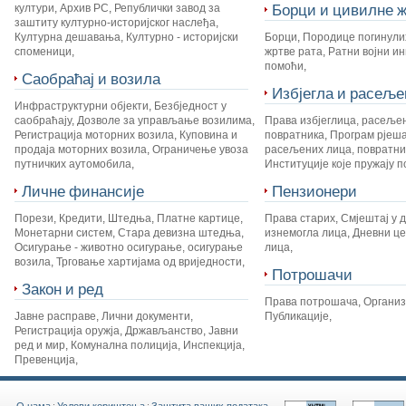
Борци и цивилне ж
култури
,
Архив РС
,
Републички завод за
заштиту културно-историјског наслеђа
,
Културна дешавања
,
Културно - историјски
Борци
,
Породице погинули
споменици
,
жртве рата
,
Ратни војни и
помоћи
,
Саобраћај и возила
Избјегла и расеље
Инфраструктурни објекти
,
Безбједност у
саобраћају
,
Дозволе за управљање возилима
,
Права избјеглица, расеље
Регистрација моторних возила
,
Куповина и
повратника
,
Програм рјеш
продаја моторних возила
,
Ограничење увоза
расељених лица, повратник
путничких аутомобила
,
Институције које пружају 
Личне финансије
Пензионери
Порези
,
Кредити
,
Штедња
,
Платне картице
,
Права старих
,
Смјештај у 
Монетарни систем
,
Стара девизна штедња
,
изнемогла лица
,
Дневни це
Осигурање - животно осигурање, осигурање
лица
,
возила
,
Трговање хартијама од вриједности
,
Потрошачи
Закон и ред
Права потрошача
,
Органи
Јавне расправе
,
Лични документи
,
Публикације
,
Регистрација оружја
,
Држављанство
,
Јавни
ред и мир
,
Комунална полиција
,
Инспекција
,
Превенција
,