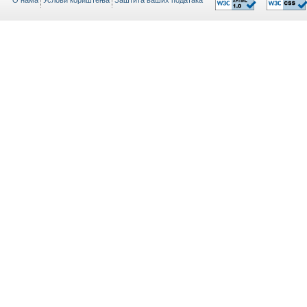
O нама
Услови кориштења
Заштита ваших података