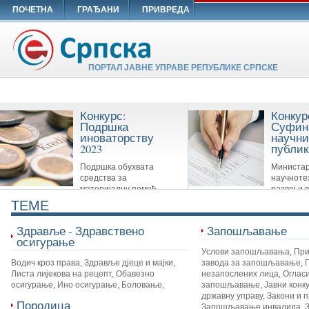
ПОЧЕТНА
ГРАЂАНИ
ПРИВРЕДА
ПОРТАЛ ЈАВНЕ УПРАВЕ РЕПУБЛИКЕ СРПСКЕ
Конкурс:
Конкур
Подршка
Суфин
иноваторству
научни
2023
публик
Подршка обухвата
Министар
средства за
научноте
материјалну помоћ
развој и 
Савезу иноватора Републике Српске,
образовање суфинансира сљ
TEME
удружењима иноватора и другим
публикације: Научне монограф
организацијама које су у вези са
часописе и Зборнике
Здравље - Здравствено
Запошљавање
иноваторством.
осигурање
Услови запошљавања
,
При
Водич кроз права
,
Здравље дјеце и мајки
,
завода за запошљавање
,
Листа лијекова на рецепт
,
Обавезно
незапослених лица
,
Огласи
осигурање
,
Ино осигурање
,
Боловање
,
запошљавање
,
Јавни конк
државну управу
,
Закони и 
Породица
Запошљавање инвалида
,