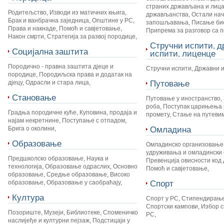
страних држављана и лица
Родитељство
,
Изводи из матичних књига
,
држављанства
,
Остали на
Брак и ванбрачна заједница
,
Општине у РС
,
запошљавања
,
Писање би
Права и накнаде
,
Помоћ и савјетовање
,
Припрема за разговор са 
Након смрти
,
Стратегија за развој породице
,
Стручни испити, 
Социјална заштита
испити, лиценце
Породично - правна заштита дјеце и
Стручни испити
,
Државни 
породице
,
Породиљска права и додатак на
Путовање
дјецу
,
Одрасли и стара лица
,
Становање
Путовање у иностранство
,
роба
,
Поступак царињења 
Градња породичне куће
,
Куповина, продаја и
промету
,
Стање на путеви
најам некретнине
,
Поступање с отпадом
,
Омладина
Брига о околини
,
Образовање
Омладинско организовање
удруживања и омладински 
Предшколско образовање
,
Наука и
Превенција овисности код 
технологија
,
Образовање одраслих
,
Основно
Помоћ и савјетовање
,
образовање
,
Средње образовање
,
Високо
Спорт
образовање
,
Образовање у саобраћају
,
Култура
Спорт у РС
,
Стипендирање
Спортски кампови
,
Избор с
Позориште
,
Музеји
,
Библиотеке
,
Споменичко
РС
,
наслијеђе и културни пејзаж
,
Подстицаји у