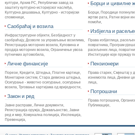
Борци и цивилне ж
култури
,
Архив РС
,
Републички завод за
заштиту културно-историјског наслеђа
,
Културна дешавања
,
Културно - историјски
Борци
,
Породице погинули
споменици
,
жртве рата
,
Ратни војни и
помоћи
,
Саобраћај и возила
Избјегла и расеље
Инфраструктурни објекти
,
Безбједност у
саобраћају
,
Дозволе за управљање возилима
,
Права избјеглица, расеље
Регистрација моторних возила
,
Куповина и
повратника
,
Програм рјеш
продаја моторних возила
,
Ограничење увоза
расељених лица, повратник
путничких аутомобила
,
Институције које пружају 
Личне финансије
Пензионери
Порези
,
Кредити
,
Штедња
,
Платне картице
,
Права старих
,
Смјештај у 
Монетарни систем
,
Стара девизна штедња
,
изнемогла лица
,
Дневни це
Осигурање - животно осигурање, осигурање
лица
,
возила
,
Трговање хартијама од вриједности
,
Потрошачи
Закон и ред
Права потрошача
,
Органи
Јавне расправе
,
Лични документи
,
Публикације
,
Регистрација оружја
,
Држављанство
,
Јавни
ред и мир
,
Комунална полиција
,
Инспекција
,
Превенција
,