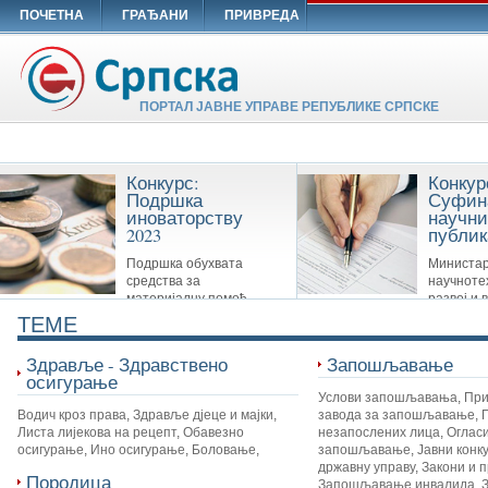
ПОЧЕТНА
ГРАЂАНИ
ПРИВРЕДА
ПОРТАЛ ЈАВНЕ УПРАВЕ РЕПУБЛИКЕ СРПСКЕ
Конкурс:
Конкур
Подршка
Суфин
иноваторству
научни
2023
публик
Подршка обухвата
Министар
средства за
научноте
материјалну помоћ
развој и 
Савезу иноватора Републике Српске,
образовање суфинансира сљ
TEME
удружењима иноватора и другим
публикације: Научне монограф
организацијама које су у вези са
часописе и Зборнике
Здравље - Здравствено
Запошљавање
иноваторством.
осигурање
Услови запошљавања
,
При
Водич кроз права
,
Здравље дјеце и мајки
,
завода за запошљавање
,
Листа лијекова на рецепт
,
Обавезно
незапослених лица
,
Огласи
осигурање
,
Ино осигурање
,
Боловање
,
запошљавање
,
Јавни конк
државну управу
,
Закони и 
Породица
Запошљавање инвалида
,