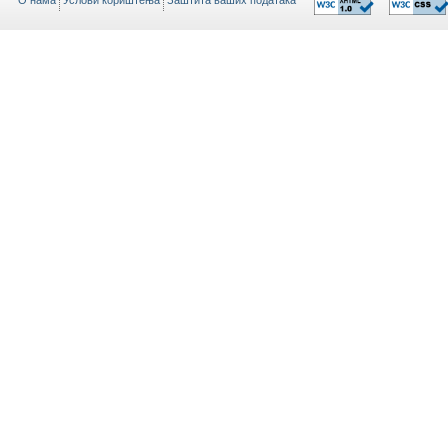
O нама
Услови кориштења
Заштита ваших података