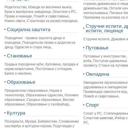
страних држављана и лица
Родитељство
,
Изводи из матичних књига
,
држављанства
,
Остали на
Брак и ванбрачна заједница
,
Општине у РС
,
запошљавања
,
Писање би
Права и накнаде
,
Помоћ и савјетовање
,
Припрема за разговор са 
Након смрти
,
Стратегија за развој породице
,
Стручни испити, 
Социјална заштита
испити, лиценце
Породично - правна заштита дјеце и
Стручни испити
,
Државни 
породице
,
Породиљска права и додатак на
Путовање
дјецу
,
Одрасли и стара лица
,
Становање
Путовање у иностранство
,
роба
,
Поступак царињења 
Градња породичне куће
,
Куповина, продаја и
промету
,
Стање на путеви
најам некретнине
,
Поступање с отпадом
,
Омладина
Брига о околини
,
Образовање
Омладинско организовање
удруживања и омладински 
Предшколско образовање
,
Наука и
Превенција овисности код 
технологија
,
Образовање одраслих
,
Основно
Помоћ и савјетовање
,
образовање
,
Средње образовање
,
Високо
Спорт
образовање
,
Образовање у саобраћају
,
Култура
Спорт у РС
,
Стипендирање
Спортски кампови
,
Избор с
Позориште
,
Музеји
,
Библиотеке
,
Споменичко
РС
,
наслијеђе и културни пејзаж
,
Подстицаји у