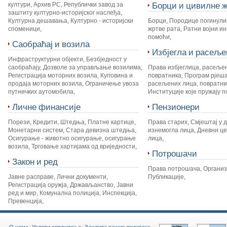
Борци и цивилне ж
култури
,
Архив РС
,
Републички завод за
заштиту културно-историјског наслеђа
,
Културна дешавања
,
Културно - историјски
Борци
,
Породице погинули
споменици
,
жртве рата
,
Ратни војни и
помоћи
,
Саобраћај и возила
Избјегла и расеље
Инфраструктурни објекти
,
Безбједност у
саобраћају
,
Дозволе за управљање возилима
,
Права избјеглица, расеље
Регистрација моторних возила
,
Куповина и
повратника
,
Програм рјеш
продаја моторних возила
,
Ограничење увоза
расељених лица, повратник
путничких аутомобила
,
Институције које пружају 
Личне финансије
Пензионери
Порези
,
Кредити
,
Штедња
,
Платне картице
,
Права старих
,
Смјештај у 
Монетарни систем
,
Стара девизна штедња
,
изнемогла лица
,
Дневни це
Осигурање - животно осигурање, осигурање
лица
,
возила
,
Трговање хартијама од вриједности
,
Потрошачи
Закон и ред
Права потрошача
,
Органи
Јавне расправе
,
Лични документи
,
Публикације
,
Регистрација оружја
,
Држављанство
,
Јавни
ред и мир
,
Комунална полиција
,
Инспекција
,
Превенција
,