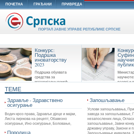
ПОЧЕТНА
ГРАЂАНИ
ПРИВРЕДА
ПОРТАЛ ЈАВНЕ УПРАВЕ РЕПУБЛИКЕ СРПСКЕ
Конкурс:
Конкур
Подршка
Суфин
иноваторству
научни
2023
публик
Подршка обухвата
Министар
средства за
научноте
материјалну помоћ
развој и 
Савезу иноватора Републике Српске,
образовање суфинансира сљ
TEME
удружењима иноватора и другим
публикације: Научне монограф
организацијама које су у вези са
часописе и Зборнике
Здравље - Здравствено
Запошљавање
иноваторством.
осигурање
Услови запошљавања
,
При
Водич кроз права
,
Здравље дјеце и мајки
,
завода за запошљавање
,
Листа лијекова на рецепт
,
Обавезно
незапослених лица
,
Огласи
осигурање
,
Ино осигурање
,
Боловање
,
запошљавање
,
Јавни конк
државну управу
,
Закони и 
Породица
Запошљавање инвалида
,