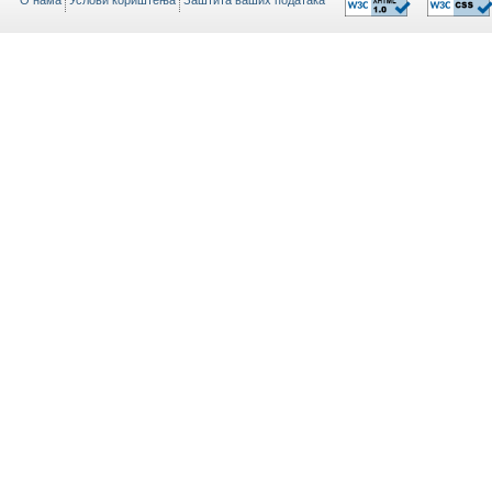
O нама
Услови кориштења
Заштита ваших података