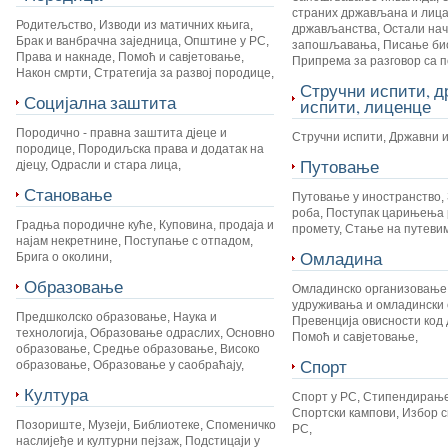
страних држављана и лица
Родитељство
,
Изводи из матичних књига
,
држављанства
,
Остали на
Брак и ванбрачна заједница
,
Општине у РС
,
запошљавања
,
Писање би
Права и накнаде
,
Помоћ и савјетовање
,
Припрема за разговор са 
Након смрти
,
Стратегија за развој породице
,
Стручни испити, 
Социјална заштита
испити, лиценце
Породично - правна заштита дјеце и
Стручни испити
,
Државни 
породице
,
Породиљска права и додатак на
Путовање
дјецу
,
Одрасли и стара лица
,
Становање
Путовање у иностранство
,
роба
,
Поступак царињења 
Градња породичне куће
,
Куповина, продаја и
промету
,
Стање на путеви
најам некретнине
,
Поступање с отпадом
,
Омладина
Брига о околини
,
Образовање
Омладинско организовање
удруживања и омладински 
Предшколско образовање
,
Наука и
Превенција овисности код 
технологија
,
Образовање одраслих
,
Основно
Помоћ и савјетовање
,
образовање
,
Средње образовање
,
Високо
Спорт
образовање
,
Образовање у саобраћају
,
Култура
Спорт у РС
,
Стипендирање
Спортски кампови
,
Избор с
Позориште
,
Музеји
,
Библиотеке
,
Споменичко
РС
,
наслијеђе и културни пејзаж
,
Подстицаји у