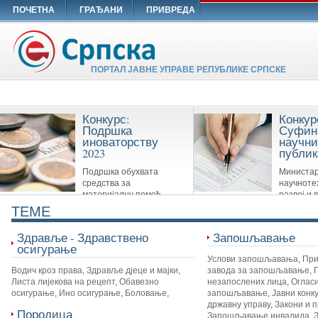
ПОЧЕТНА
ГРАЂАНИ
ПРИВРЕДА
ПОРТАЛ ЈАВНЕ УПРАВЕ РЕПУБЛИКЕ СРПСКЕ
Конкурс:
Конкур
Подршка
Суфин
иноваторству
научни
2023
публик
Подршка обухвата
Министар
средства за
научноте
материјалну помоћ
развој и 
Савезу иноватора Републике Српске,
образовање суфинансира сљ
TEME
удружењима иноватора и другим
публикације: Научне монограф
организацијама које су у вези са
часописе и Зборнике
Здравље - Здравствено
Запошљавање
иноваторством.
осигурање
Услови запошљавања
,
При
Водич кроз права
,
Здравље дјеце и мајки
,
завода за запошљавање
,
Листа лијекова на рецепт
,
Обавезно
незапослених лица
,
Огласи
осигурање
,
Ино осигурање
,
Боловање
,
запошљавање
,
Јавни конк
државну управу
,
Закони и 
Породица
Запошљавање инвалида
,