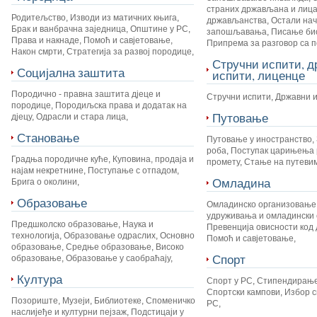
страних држављана и лица
Родитељство
,
Изводи из матичних књига
,
држављанства
,
Остали на
Брак и ванбрачна заједница
,
Општине у РС
,
запошљавања
,
Писање би
Права и накнаде
,
Помоћ и савјетовање
,
Припрема за разговор са 
Након смрти
,
Стратегија за развој породице
,
Стручни испити, 
Социјална заштита
испити, лиценце
Породично - правна заштита дјеце и
Стручни испити
,
Државни 
породице
,
Породиљска права и додатак на
Путовање
дјецу
,
Одрасли и стара лица
,
Становање
Путовање у иностранство
,
роба
,
Поступак царињења 
Градња породичне куће
,
Куповина, продаја и
промету
,
Стање на путеви
најам некретнине
,
Поступање с отпадом
,
Омладина
Брига о околини
,
Образовање
Омладинско организовање
удруживања и омладински 
Предшколско образовање
,
Наука и
Превенција овисности код 
технологија
,
Образовање одраслих
,
Основно
Помоћ и савјетовање
,
образовање
,
Средње образовање
,
Високо
Спорт
образовање
,
Образовање у саобраћају
,
Култура
Спорт у РС
,
Стипендирање
Спортски кампови
,
Избор с
Позориште
,
Музеји
,
Библиотеке
,
Споменичко
РС
,
наслијеђе и културни пејзаж
,
Подстицаји у