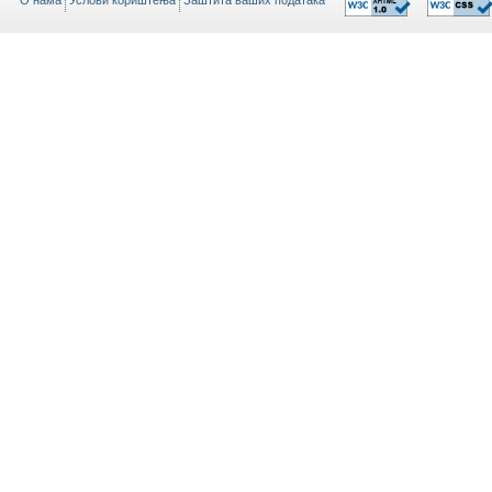
O нама
Услови кориштења
Заштита ваших података