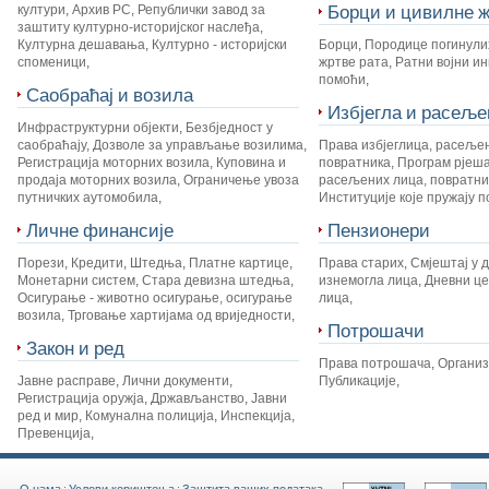
Борци и цивилне ж
култури
,
Архив РС
,
Републички завод за
заштиту културно-историјског наслеђа
,
Културна дешавања
,
Културно - историјски
Борци
,
Породице погинули
споменици
,
жртве рата
,
Ратни војни и
помоћи
,
Саобраћај и возила
Избјегла и расеље
Инфраструктурни објекти
,
Безбједност у
саобраћају
,
Дозволе за управљање возилима
,
Права избјеглица, расеље
Регистрација моторних возила
,
Куповина и
повратника
,
Програм рјеш
продаја моторних возила
,
Ограничење увоза
расељених лица, повратник
путничких аутомобила
,
Институције које пружају 
Личне финансије
Пензионери
Порези
,
Кредити
,
Штедња
,
Платне картице
,
Права старих
,
Смјештај у 
Монетарни систем
,
Стара девизна штедња
,
изнемогла лица
,
Дневни це
Осигурање - животно осигурање, осигурање
лица
,
возила
,
Трговање хартијама од вриједности
,
Потрошачи
Закон и ред
Права потрошача
,
Органи
Јавне расправе
,
Лични документи
,
Публикације
,
Регистрација оружја
,
Држављанство
,
Јавни
ред и мир
,
Комунална полиција
,
Инспекција
,
Превенција
,