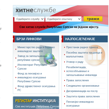
Све хитне службе Републике Српске на једном мјесту.
у
БРЗИ ЛИНКОВИ
НАЈПОСЈЕЋЕНИЈЕ
Министарство рада и борачко
Престанак радног односа
инвалидске заштите
Посебна заштита трудница и
Завод за запошљавање
малољетника
републике српске
Уговор о раду
Инспекторат Републике
е
Рехабилитација,
Српске
оспособљавање и
Фонд за пензијско и
запошљавање инвалида
инвалидско осигурање
Права запослених
Републике Српске
Синдикално организовање
Фонд здравственог осигурања
РС
Дискриминација на послу
Заштита права запослених
Пензисјко-инвалидско
осигурање
Све институције Републике Српске