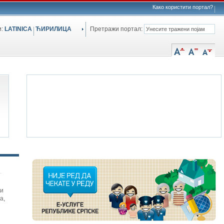
Како користити портал?
и:
LATINICA
ЋИРИЛИЦА
Претражи портал:
си
а
,