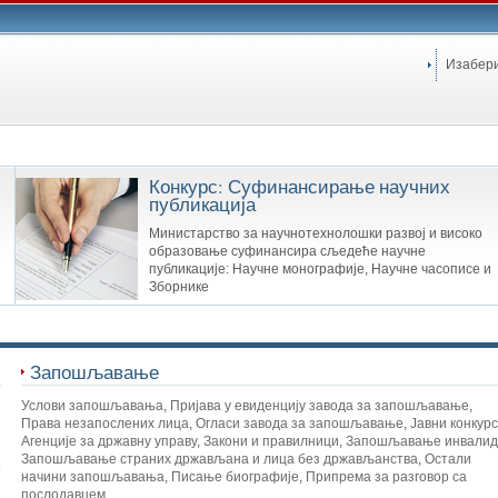
Изабер
Конкурс: Суфинансирање научних
публикација
Министарство за научнотехнолошки развој и високо
образовање суфинансира сљедеће научне
публикације: Научне монографије, Научне часописе и
Зборнике
Запошљавање
Услови запошљавања
,
Пријава у евиденцију завода за запошљавање
,
Права незапослених лица
,
Огласи завода за запошљавање
,
Јавни конкур
Агенције за државну управу
,
Закони и правилници
,
Запошљавање инвалид
Запошљавање страних држављана и лица без држављанства
,
Остали
начини запошљавања
,
Писање биографије
,
Припрема за разговор са
послодавцем
,