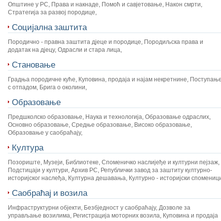
Општине у РС
,
Права и накнаде
,
Помоћ и савјетовање
,
Након смрти
,
Стратегија за развој породице
,
Социјална заштита
Породично - правна заштита дјеце и породице
,
Породиљска права и
додатак на дјецу
,
Одрасли и стара лица
,
Становање
Градња породичне куће
,
Куповина, продаја и најам некретнине
,
Поступањ
с отпадом
,
Брига о околини
,
Образовање
Предшколско образовање
,
Наука и технологија
,
Образовање одраслих
,
Основно образовање
,
Средње образовање
,
Високо образовање
,
Образовање у саобраћају
,
Култура
Позориште
,
Музеји
,
Библиотеке
,
Споменичко наслијеђе и културни пејзаж
,
Подстицаји у култури
,
Архив РС
,
Републички завод за заштиту културно-
историјског наслеђа
,
Културна дешавања
,
Културно - историјски спомениц
Саобраћај и возила
Инфраструктурни објекти
,
Безбједност у саобраћају
,
Дозволе за
управљање возилима
,
Регистрација моторних возила
,
Куповина и продаја