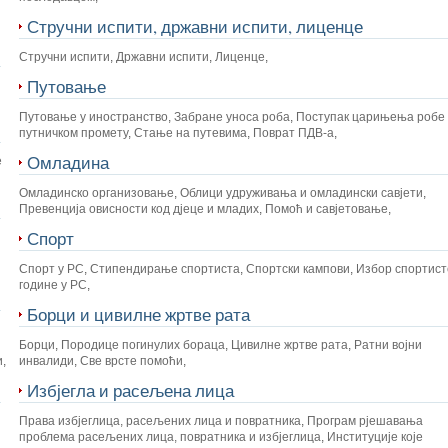
Стручни испити, државни испити, лиценце
Стручни испити
,
Државни испити
,
Лиценце
,
Путовање
Путовање у иностранство
,
Забране уноса роба
,
Поступак царињења робе 
путничком промету
,
Стање на путевима
,
Поврат ПДВ-а
,
Омладина
е
Омладинско организовање
,
Облици удруживања и омладински савјети
,
Превенција овисности код дјеце и младих
,
Помоћ и савјетовање
,
Спорт
Спорт у РС
,
Стипендирање спортиста
,
Спортски кампови
,
Избор спортист
године у РС
,
Борци и цивилне жртве рата
Борци
,
Породице погинулих бораца
,
Цивилне жртве рата
,
Ратни војни
и
,
инвалиди
,
Све врсте помоћи
,
Избјегла и расељена лица
Права избјеглица, расељених лица и повратника
,
Програм рјешавања
проблема расељених лица, повратника и избјеглица
,
Институције које