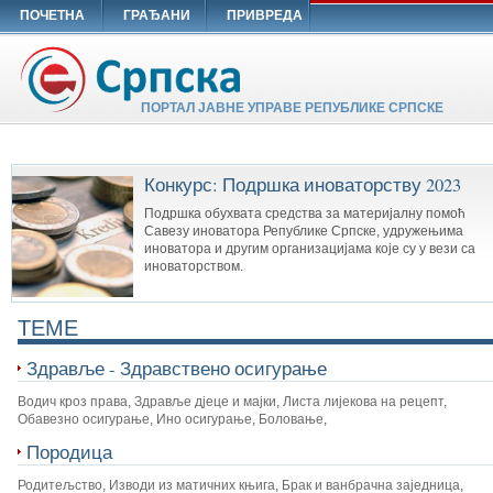
ПОЧЕТНА
ГРАЂАНИ
ПРИВРЕДА
ПОРТАЛ ЈАВНЕ УПРАВЕ РЕПУБЛИКЕ СРПСКЕ
Конкурс: Подршка иноваторству 2023
Подршка обухвата средства за материјалну помоћ
Савезу иноватора Републике Српске, удружењима
иноватора и другим организацијама које су у вези са
иноваторством.
TEME
Здравље - Здравствено осигурање
Водич кроз права
,
Здравље дјеце и мајки
,
Листа лијекова на рецепт
,
Обавезно осигурање
,
Ино осигурање
,
Боловање
,
Породица
Родитељство
,
Изводи из матичних књига
,
Брак и ванбрачна заједница
,