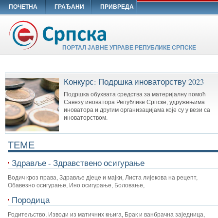
ПОЧЕТНА
ГРАЂАНИ
ПРИВРЕДА
ПОРТАЛ ЈАВНЕ УПРАВЕ РЕПУБЛИКЕ СРПСКЕ
Конкурс: Подршка иноваторству 2023
Подршка обухвата средства за материјалну помоћ
Савезу иноватора Републике Српске, удружењима
иноватора и другим организацијама које су у вези са
иноваторством.
TEME
Здравље - Здравствено осигурање
Водич кроз права
,
Здравље дјеце и мајки
,
Листа лијекова на рецепт
,
Обавезно осигурање
,
Ино осигурање
,
Боловање
,
Породица
Родитељство
,
Изводи из матичних књига
,
Брак и ванбрачна заједница
,