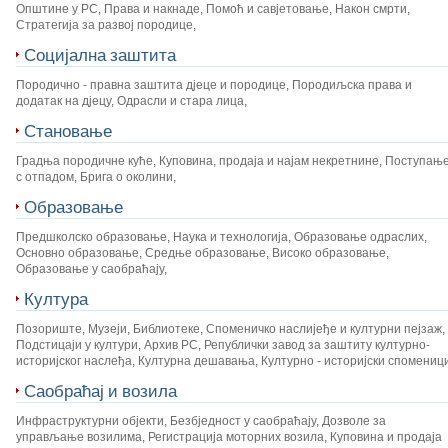
Општине у РС
,
Права и накнаде
,
Помоћ и савјетовање
,
Након смрти
,
Стратегија за развој породице
,
Социјална заштита
Породично - правна заштита дјеце и породице
,
Породиљска права и
додатак на дјецу
,
Одрасли и стара лица
,
Становање
Градња породичне куће
,
Куповина, продаја и најам некретнине
,
Поступањ
с отпадом
,
Брига о околини
,
Образовање
Предшколско образовање
,
Наука и технологија
,
Образовање одраслих
,
Основно образовање
,
Средње образовање
,
Високо образовање
,
Образовање у саобраћају
,
Култура
Позориште
,
Музеји
,
Библиотеке
,
Споменичко наслијеђе и културни пејзаж
,
Подстицаји у култури
,
Архив РС
,
Републички завод за заштиту културно-
историјског наслеђа
,
Културна дешавања
,
Културно - историјски спомениц
Саобраћај и возила
Инфраструктурни објекти
,
Безбједност у саобраћају
,
Дозволе за
управљање возилима
,
Регистрација моторних возила
,
Куповина и продаја