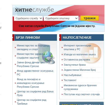
Све хитне службе Републике Српске на једном мјесту.
у
БРЗИ ЛИНКОВИ
НАЈПОСЈЕЋЕНИЈЕ
Министарство за породицу,
Интернет презентације
омладину и спорт
општина у РС
Министарство здравља и
Изводи из матичних књига
социјалне заштите
Оставинска расправа
Јавни фонд дјечије заштите
е
Закључење брака
Републике Српске
Јединствени Матични Број
Фонд здравственог осигурања
РС
Насљеђивање
Фонд за пензијско и
Тестамент
инвалидско осигурање
Имовински односи брачних
Републике Српске
супружника
Центар за социјални рад Бања
Поступак код смртног случаја
Лука
Центар за социјални рад
Требиње