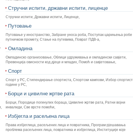
Стручни испити, државни испити, лиценце
Стручни испити
,
Државни испити
,
Лиценце
,
Путовање
Путовање у иностранство
,
Забране уноса роба
,
Поступак царињења робе 
путничком промету
,
Стање на путевима
,
Поврат ПДВ-а
,
Омладина
е
Омладинско организовање
,
Облици удруживања и омладински савјети
,
Превенција овисности код дјеце и младих
,
Помоћ и савјетовање
,
Спорт
Спорт у РС
,
Стипендирање спортиста
,
Спортски кампови
,
Избор спортист
године у РС
,
Борци и цивилне жртве рата
Борци
,
Породице погинулих бораца
,
Цивилне жртве рата
,
Ратни војни
и
,
инвалиди
,
Све врсте помоћи
,
Избјегла и расељена лица
Права избјеглица, расељених лица и повратника
,
Програм рјешавања
проблема расељених лица, повратника и избјеглица
,
Институције које