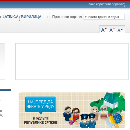
Како користити портал?
и:
LATINICA
ЋИРИЛИЦА
Претражи портал:
си
а
,