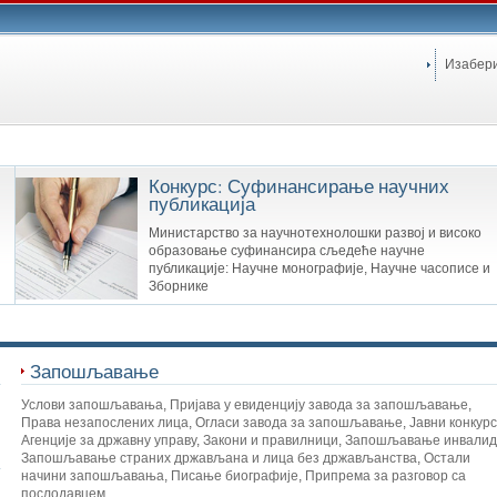
Изабер
Конкурс: Суфинансирање научних
публикација
Министарство за научнотехнолошки развој и високо
образовање суфинансира сљедеће научне
публикације: Научне монографије, Научне часописе и
Зборнике
Запошљавање
Услови запошљавања
,
Пријава у евиденцију завода за запошљавање
,
Права незапослених лица
,
Огласи завода за запошљавање
,
Јавни конкур
Агенције за државну управу
,
Закони и правилници
,
Запошљавање инвалид
Запошљавање страних држављана и лица без држављанства
,
Остали
начини запошљавања
,
Писање биографије
,
Припрема за разговор са
послодавцем
,