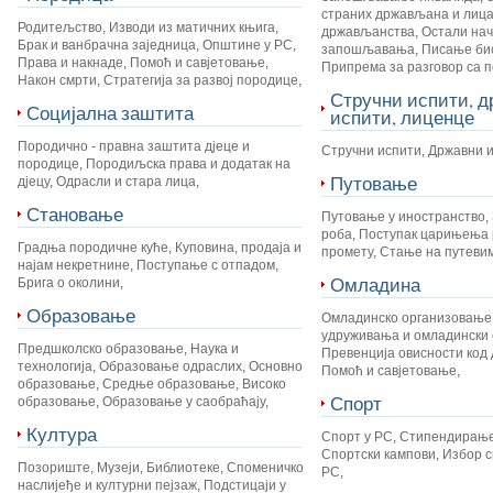
страних држављана и лица
Родитељство
,
Изводи из матичних књига
,
држављанства
,
Остали на
Брак и ванбрачна заједница
,
Општине у РС
,
запошљавања
,
Писање би
Права и накнаде
,
Помоћ и савјетовање
,
Припрема за разговор са 
Након смрти
,
Стратегија за развој породице
,
Стручни испити, 
Социјална заштита
испити, лиценце
Породично - правна заштита дјеце и
Стручни испити
,
Државни 
породице
,
Породиљска права и додатак на
Путовање
дјецу
,
Одрасли и стара лица
,
Становање
Путовање у иностранство
,
роба
,
Поступак царињења 
Градња породичне куће
,
Куповина, продаја и
промету
,
Стање на путеви
најам некретнине
,
Поступање с отпадом
,
Омладина
Брига о околини
,
Образовање
Омладинско организовање
удруживања и омладински 
Предшколско образовање
,
Наука и
Превенција овисности код 
технологија
,
Образовање одраслих
,
Основно
Помоћ и савјетовање
,
образовање
,
Средње образовање
,
Високо
Спорт
образовање
,
Образовање у саобраћају
,
Култура
Спорт у РС
,
Стипендирање
Спортски кампови
,
Избор с
Позориште
,
Музеји
,
Библиотеке
,
Споменичко
РС
,
наслијеђе и културни пејзаж
,
Подстицаји у