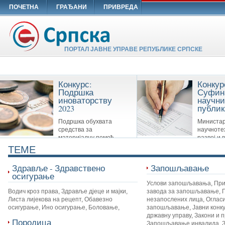
ПОЧЕТНА
ГРАЂАНИ
ПРИВРЕДА
ПОРТАЛ ЈАВНЕ УПРАВЕ РЕПУБЛИКЕ СРПСКЕ
Конкурс:
Конкур
Подршка
Суфин
иноваторству
научни
2023
публик
Подршка обухвата
Министар
средства за
научноте
материјалну помоћ
развој и 
Савезу иноватора Републике Српске,
образовање суфинансира сљ
TEME
удружењима иноватора и другим
публикације: Научне монограф
организацијама које су у вези са
часописе и Зборнике
Здравље - Здравствено
Запошљавање
иноваторством.
осигурање
Услови запошљавања
,
При
Водич кроз права
,
Здравље дјеце и мајки
,
завода за запошљавање
,
Листа лијекова на рецепт
,
Обавезно
незапослених лица
,
Огласи
осигурање
,
Ино осигурање
,
Боловање
,
запошљавање
,
Јавни конк
државну управу
,
Закони и 
Породица
Запошљавање инвалида
,