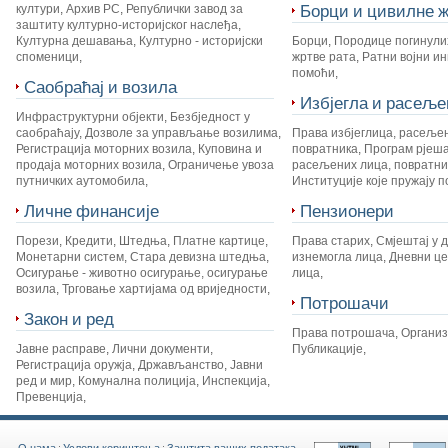
Борци и цивилне ж
култури
,
Архив РС
,
Републички завод за
заштиту културно-историјског наслеђа
,
Културна дешавања
,
Културно - историјски
Борци
,
Породице погинули
споменици
,
жртве рата
,
Ратни војни и
помоћи
,
Саобраћај и возила
Избјегла и расеље
Инфраструктурни објекти
,
Безбједност у
саобраћају
,
Дозволе за управљање возилима
,
Права избјеглица, расеље
Регистрација моторних возила
,
Куповина и
повратника
,
Програм рјеш
продаја моторних возила
,
Ограничење увоза
расељених лица, повратник
путничких аутомобила
,
Институције које пружају 
Личне финансије
Пензионери
Порези
,
Кредити
,
Штедња
,
Платне картице
,
Права старих
,
Смјештај у 
Монетарни систем
,
Стара девизна штедња
,
изнемогла лица
,
Дневни це
Осигурање - животно осигурање, осигурање
лица
,
возила
,
Трговање хартијама од вриједности
,
Потрошачи
Закон и ред
Права потрошача
,
Органи
Јавне расправе
,
Лични документи
,
Публикације
,
Регистрација оружја
,
Држављанство
,
Јавни
ред и мир
,
Комунална полиција
,
Инспекција
,
Превенција
,