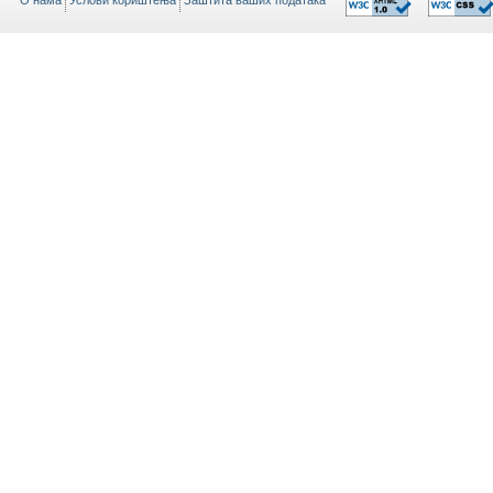
O нама
Услови кориштења
Заштита ваших података