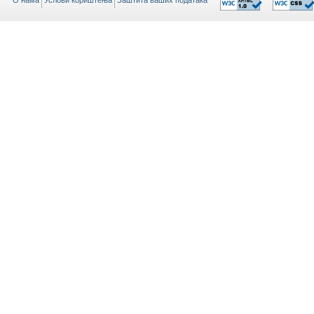
O нама
Услови кориштења
Заштита ваших података