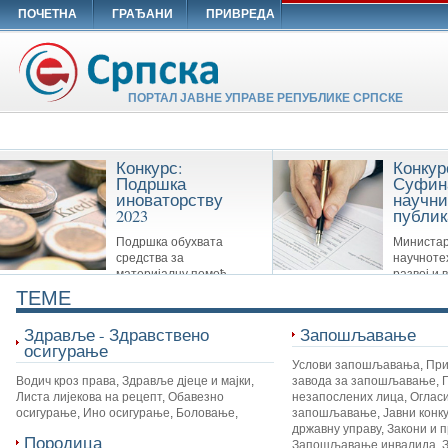
ПОЧЕТНА
ГРАЂАНИ
ПРИВРЕДА
ПОРТАЛ ЈАВНЕ УПРАВЕ РЕПУБЛИКЕ СРПСКЕ
Конкурс:
Конкур
Подршка
Суфин
иноваторству
научни
2023
публик
Подршка обухвата
Министар
средства за
научноте
материјалну помоћ
развој и 
Савезу иноватора Републике Српске,
образовање суфинансира сљ
TEME
удружењима иноватора и другим
публикације: Научне монограф
организацијама које су у вези са
часописе и Зборнике
Здравље - Здравствено
Запошљавање
иноваторством.
осигурање
Услови запошљавања
,
При
Водич кроз права
,
Здравље дјеце и мајки
,
завода за запошљавање
,
Листа лијекова на рецепт
,
Обавезно
незапослених лица
,
Огласи
осигурање
,
Ино осигурање
,
Боловање
,
запошљавање
,
Јавни конк
државну управу
,
Закони и 
Породица
Запошљавање инвалида
,