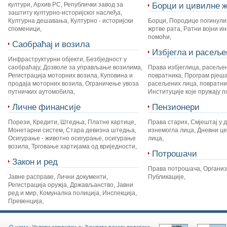
Борци и цивилне ж
култури
,
Архив РС
,
Републички завод за
заштиту културно-историјског наслеђа
,
Културна дешавања
,
Културно - историјски
Борци
,
Породице погинули
споменици
,
жртве рата
,
Ратни војни и
помоћи
,
Саобраћај и возила
Избјегла и расеље
Инфраструктурни објекти
,
Безбједност у
саобраћају
,
Дозволе за управљање возилима
,
Права избјеглица, расеље
Регистрација моторних возила
,
Куповина и
повратника
,
Програм рјеш
продаја моторних возила
,
Ограничење увоза
расељених лица, повратник
путничких аутомобила
,
Институције које пружају 
Личне финансије
Пензионери
Порези
,
Кредити
,
Штедња
,
Платне картице
,
Права старих
,
Смјештај у 
Монетарни систем
,
Стара девизна штедња
,
изнемогла лица
,
Дневни це
Осигурање - животно осигурање, осигурање
лица
,
возила
,
Трговање хартијама од вриједности
,
Потрошачи
Закон и ред
Права потрошача
,
Органи
Јавне расправе
,
Лични документи
,
Публикације
,
Регистрација оружја
,
Држављанство
,
Јавни
ред и мир
,
Комунална полиција
,
Инспекција
,
Превенција
,