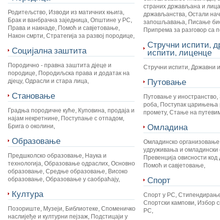
страних држављана и лица
Родитељство
,
Изводи из матичних књига
,
држављанства
,
Остали на
Брак и ванбрачна заједница
,
Општине у РС
,
запошљавања
,
Писање би
Права и накнаде
,
Помоћ и савјетовање
,
Припрема за разговор са 
Након смрти
,
Стратегија за развој породице
,
Стручни испити, 
Социјална заштита
испити, лиценце
Породично - правна заштита дјеце и
Стручни испити
,
Државни 
породице
,
Породиљска права и додатак на
Путовање
дјецу
,
Одрасли и стара лица
,
Становање
Путовање у иностранство
,
роба
,
Поступак царињења 
Градња породичне куће
,
Куповина, продаја и
промету
,
Стање на путеви
најам некретнине
,
Поступање с отпадом
,
Омладина
Брига о околини
,
Образовање
Омладинско организовање
удруживања и омладински 
Предшколско образовање
,
Наука и
Превенција овисности код 
технологија
,
Образовање одраслих
,
Основно
Помоћ и савјетовање
,
образовање
,
Средње образовање
,
Високо
Спорт
образовање
,
Образовање у саобраћају
,
Култура
Спорт у РС
,
Стипендирање
Спортски кампови
,
Избор с
Позориште
,
Музеји
,
Библиотеке
,
Споменичко
РС
,
наслијеђе и културни пејзаж
,
Подстицаји у