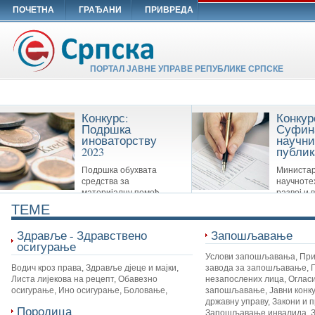
ПОЧЕТНА
ГРАЂАНИ
ПРИВРЕДА
ПОРТАЛ ЈАВНЕ УПРАВЕ РЕПУБЛИКЕ СРПСКЕ
Конкурс:
Конкур
Подршка
Суфин
иноваторству
научни
2023
публик
Подршка обухвата
Министар
средства за
научноте
материјалну помоћ
развој и 
Савезу иноватора Републике Српске,
образовање суфинансира сљ
TEME
удружењима иноватора и другим
публикације: Научне монограф
организацијама које су у вези са
часописе и Зборнике
Здравље - Здравствено
Запошљавање
иноваторством.
осигурање
Услови запошљавања
,
При
Водич кроз права
,
Здравље дјеце и мајки
,
завода за запошљавање
,
Листа лијекова на рецепт
,
Обавезно
незапослених лица
,
Огласи
осигурање
,
Ино осигурање
,
Боловање
,
запошљавање
,
Јавни конк
државну управу
,
Закони и 
Породица
Запошљавање инвалида
,