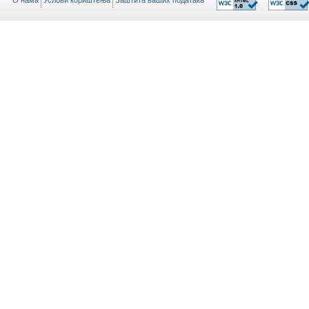
O нама
Услови кориштења
Заштита ваших података