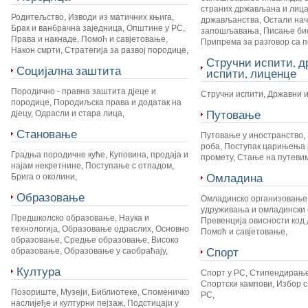
страних држављана и лица
Родитељство
,
Изводи из матичних књига
,
држављанства
,
Остали на
Брак и ванбрачна заједница
,
Општине у РС
,
запошљавања
,
Писање би
Права и накнаде
,
Помоћ и савјетовање
,
Припрема за разговор са 
Након смрти
,
Стратегија за развој породице
,
Стручни испити, 
Социјална заштита
испити, лиценце
Породично - правна заштита дјеце и
Стручни испити
,
Државни 
породице
,
Породиљска права и додатак на
Путовање
дјецу
,
Одрасли и стара лица
,
Становање
Путовање у иностранство
,
роба
,
Поступак царињења 
Градња породичне куће
,
Куповина, продаја и
промету
,
Стање на путеви
најам некретнине
,
Поступање с отпадом
,
Омладина
Брига о околини
,
Образовање
Омладинско организовање
удруживања и омладински 
Предшколско образовање
,
Наука и
Превенција овисности код 
технологија
,
Образовање одраслих
,
Основно
Помоћ и савјетовање
,
образовање
,
Средње образовање
,
Високо
Спорт
образовање
,
Образовање у саобраћају
,
Култура
Спорт у РС
,
Стипендирање
Спортски кампови
,
Избор с
Позориште
,
Музеји
,
Библиотеке
,
Споменичко
РС
,
наслијеђе и културни пејзаж
,
Подстицаји у