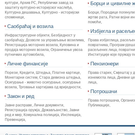
Борци и цивилне ж
култури
,
Архив РС
,
Републички завод за
заштиту културно-историјског наслеђа
,
Културна дешавања
,
Културно - историјски
Борци
,
Породице погинули
споменици
,
жртве рата
,
Ратни војни и
помоћи
,
Саобраћај и возила
Избјегла и расеље
Инфраструктурни објекти
,
Безбједност у
саобраћају
,
Дозволе за управљање возилима
,
Права избјеглица, расеље
Регистрација моторних возила
,
Куповина и
повратника
,
Програм рјеш
продаја моторних возила
,
Ограничење увоза
расељених лица, повратник
путничких аутомобила
,
Институције које пружају 
Личне финансије
Пензионери
Порези
,
Кредити
,
Штедња
,
Платне картице
,
Права старих
,
Смјештај у 
Монетарни систем
,
Стара девизна штедња
,
изнемогла лица
,
Дневни це
Осигурање - животно осигурање, осигурање
лица
,
возила
,
Трговање хартијама од вриједности
,
Потрошачи
Закон и ред
Права потрошача
,
Органи
Јавне расправе
,
Лични документи
,
Публикације
,
Регистрација оружја
,
Држављанство
,
Јавни
ред и мир
,
Комунална полиција
,
Инспекција
,
Превенција
,