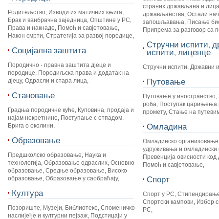
страних држављана и лица
Родитељство
,
Изводи из матичних књига
,
држављанства
,
Остали на
Брак и ванбрачна заједница
,
Општине у РС
,
запошљавања
,
Писање би
Права и накнаде
,
Помоћ и савјетовање
,
Припрема за разговор са 
Након смрти
,
Стратегија за развој породице
,
Стручни испити, 
Социјална заштита
испити, лиценце
Породично - правна заштита дјеце и
Стручни испити
,
Државни 
породице
,
Породиљска права и додатак на
Путовање
дјецу
,
Одрасли и стара лица
,
Становање
Путовање у иностранство
,
роба
,
Поступак царињења 
Градња породичне куће
,
Куповина, продаја и
промету
,
Стање на путеви
најам некретнине
,
Поступање с отпадом
,
Омладина
Брига о околини
,
Образовање
Омладинско организовање
удруживања и омладински 
Предшколско образовање
,
Наука и
Превенција овисности код 
технологија
,
Образовање одраслих
,
Основно
Помоћ и савјетовање
,
образовање
,
Средње образовање
,
Високо
Спорт
образовање
,
Образовање у саобраћају
,
Култура
Спорт у РС
,
Стипендирање
Спортски кампови
,
Избор с
Позориште
,
Музеји
,
Библиотеке
,
Споменичко
РС
,
наслијеђе и културни пејзаж
,
Подстицаји у