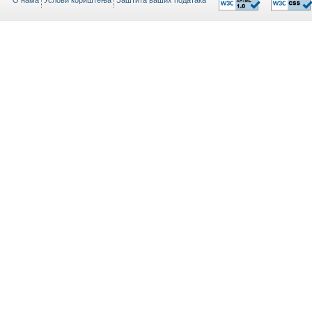
O нама
Услови кориштења
Заштита ваших података