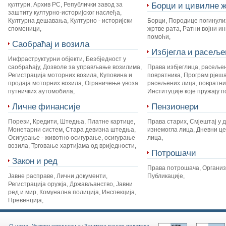
Борци и цивилне ж
култури
,
Архив РС
,
Републички завод за
заштиту културно-историјског наслеђа
,
Културна дешавања
,
Културно - историјски
Борци
,
Породице погинули
споменици
,
жртве рата
,
Ратни војни и
помоћи
,
Саобраћај и возила
Избјегла и расеље
Инфраструктурни објекти
,
Безбједност у
саобраћају
,
Дозволе за управљање возилима
,
Права избјеглица, расеље
Регистрација моторних возила
,
Куповина и
повратника
,
Програм рјеш
продаја моторних возила
,
Ограничење увоза
расељених лица, повратник
путничких аутомобила
,
Институције које пружају 
Личне финансије
Пензионери
Порези
,
Кредити
,
Штедња
,
Платне картице
,
Права старих
,
Смјештај у 
Монетарни систем
,
Стара девизна штедња
,
изнемогла лица
,
Дневни це
Осигурање - животно осигурање, осигурање
лица
,
возила
,
Трговање хартијама од вриједности
,
Потрошачи
Закон и ред
Права потрошача
,
Органи
Јавне расправе
,
Лични документи
,
Публикације
,
Регистрација оружја
,
Држављанство
,
Јавни
ред и мир
,
Комунална полиција
,
Инспекција
,
Превенција
,