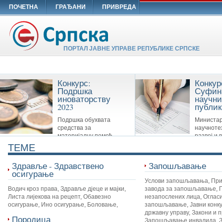
ПОЧЕТНА
ГРАЂАНИ
ПРИВРЕДА
ПОРТАЛ ЈАВНЕ УПРАВЕ РЕПУБЛИКЕ СРПСКЕ
Конкурс:
Конкур
Подршка
Суфин
иноваторству
научни
2023
публик
Подршка обухвата
Министар
средства за
научноте
материјалну помоћ
развој и 
Савезу иноватора Републике Српске,
образовање суфинансира сљ
TEME
удружењима иноватора и другим
публикације: Научне монограф
организацијама које су у вези са
часописе и Зборнике
Здравље - Здравствено
Запошљавање
иноваторством.
осигурање
Услови запошљавања
,
При
Водич кроз права
,
Здравље дјеце и мајки
,
завода за запошљавање
,
Листа лијекова на рецепт
,
Обавезно
незапослених лица
,
Огласи
осигурање
,
Ино осигурање
,
Боловање
,
запошљавање
,
Јавни конк
државну управу
,
Закони и 
Породица
Запошљавање инвалида
,