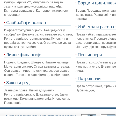
Борци и цивилне ж
култури
,
Архив РС
,
Републички завод за
заштиту културно-историјског наслеђа
,
Културна дешавања
,
Културно - историјски
Борци
,
Породице погинули
споменици
,
жртве рата
,
Ратни војни и
помоћи
,
Саобраћај и возила
Избјегла и расеље
Инфраструктурни објекти
,
Безбједност у
саобраћају
,
Дозволе за управљање возилима
,
Права избјеглица, расеље
Регистрација моторних возила
,
Куповина и
повратника
,
Програм рјеш
продаја моторних возила
,
Ограничење увоза
расељених лица, повратник
путничких аутомобила
,
Институције које пружају 
Личне финансије
Пензионери
Порези
,
Кредити
,
Штедња
,
Платне картице
,
Права старих
,
Смјештај у 
Монетарни систем
,
Стара девизна штедња
,
изнемогла лица
,
Дневни це
Осигурање - животно осигурање, осигурање
лица
,
возила
,
Трговање хартијама од вриједности
,
Потрошачи
Закон и ред
Права потрошача
,
Органи
Јавне расправе
,
Лични документи
,
Публикације
,
Регистрација оружја
,
Држављанство
,
Јавни
ред и мир
,
Комунална полиција
,
Инспекција
,
Превенција
,