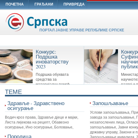
ПОЧЕТНА
ГРАЂАНИ
ПРИВРЕДА
ПОРТАЛ ЈАВНЕ УПРАВЕ РЕПУБЛИКЕ СРПСКЕ
Конкурс:
Конкур
Подршка
Суфин
иноваторству
научни
2023
публик
Подршка обухвата
Министар
средства за
научноте
материјалну помоћ
развој и 
Савезу иноватора Републике Српске,
образовање суфинансира сљ
TEME
удружењима иноватора и другим
публикације: Научне монограф
организацијама које су у вези са
часописе и Зборнике
Здравље - Здравствено
Запошљавање
иноваторством.
осигурање
Услови запошљавања
,
При
Водич кроз права
,
Здравље дјеце и мајки
,
завода за запошљавање
,
Листа лијекова на рецепт
,
Обавезно
незапослених лица
,
Огласи
осигурање
,
Ино осигурање
,
Боловање
,
запошљавање
,
Јавни конк
државну управу
,
Закони и 
Породица
Запошљавање инвалида
,