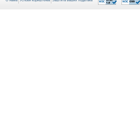
O нама
Услови кориштења
Заштита ваших података