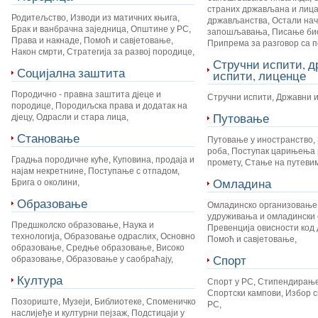
страних држављана и лица
Родитељство
,
Изводи из матичних књига
,
држављанства
,
Остали на
Брак и ванбрачна заједница
,
Општине у РС
,
запошљавања
,
Писање би
Права и накнаде
,
Помоћ и савјетовање
,
Припрема за разговор са 
Након смрти
,
Стратегија за развој породице
,
Стручни испити, 
Социјална заштита
испити, лиценце
Породично - правна заштита дјеце и
Стручни испити
,
Државни 
породице
,
Породиљска права и додатак на
Путовање
дјецу
,
Одрасли и стара лица
,
Становање
Путовање у иностранство
,
роба
,
Поступак царињења 
Градња породичне куће
,
Куповина, продаја и
промету
,
Стање на путеви
најам некретнине
,
Поступање с отпадом
,
Омладина
Брига о околини
,
Образовање
Омладинско организовање
удруживања и омладински 
Предшколско образовање
,
Наука и
Превенција овисности код 
технологија
,
Образовање одраслих
,
Основно
Помоћ и савјетовање
,
образовање
,
Средње образовање
,
Високо
Спорт
образовање
,
Образовање у саобраћају
,
Култура
Спорт у РС
,
Стипендирање
Спортски кампови
,
Избор с
Позориште
,
Музеји
,
Библиотеке
,
Споменичко
РС
,
наслијеђе и културни пејзаж
,
Подстицаји у