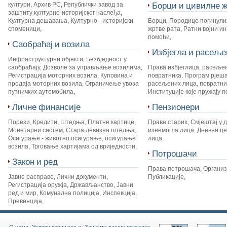
Борци и цивилне ж
култури
,
Архив РС
,
Републички завод за
заштиту културно-историјског наслеђа
,
Културна дешавања
,
Културно - историјски
Борци
,
Породице погинули
споменици
,
жртве рата
,
Ратни војни и
помоћи
,
Саобраћај и возила
Избјегла и расеље
Инфраструктурни објекти
,
Безбједност у
саобраћају
,
Дозволе за управљање возилима
,
Права избјеглица, расеље
Регистрација моторних возила
,
Куповина и
повратника
,
Програм рјеш
продаја моторних возила
,
Ограничење увоза
расељених лица, повратник
путничких аутомобила
,
Институције које пружају 
Личне финансије
Пензионери
Порези
,
Кредити
,
Штедња
,
Платне картице
,
Права старих
,
Смјештај у 
Монетарни систем
,
Стара девизна штедња
,
изнемогла лица
,
Дневни це
Осигурање - животно осигурање, осигурање
лица
,
возила
,
Трговање хартијама од вриједности
,
Потрошачи
Закон и ред
Права потрошача
,
Органи
Јавне расправе
,
Лични документи
,
Публикације
,
Регистрација оружја
,
Држављанство
,
Јавни
ред и мир
,
Комунална полиција
,
Инспекција
,
Превенција
,