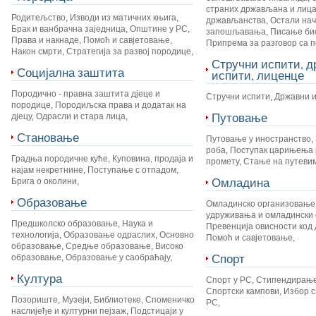
страних држављана и лица
Родитељство
,
Изводи из матичних књига
,
држављанства
,
Остали на
Брак и ванбрачна заједница
,
Општине у РС
,
запошљавања
,
Писање би
Права и накнаде
,
Помоћ и савјетовање
,
Припрема за разговор са 
Након смрти
,
Стратегија за развој породице
,
Стручни испити, 
Социјална заштита
испити, лиценце
Породично - правна заштита дјеце и
Стручни испити
,
Државни 
породице
,
Породиљска права и додатак на
Путовање
дјецу
,
Одрасли и стара лица
,
Становање
Путовање у иностранство
,
роба
,
Поступак царињења 
Градња породичне куће
,
Куповина, продаја и
промету
,
Стање на путеви
најам некретнине
,
Поступање с отпадом
,
Омладина
Брига о околини
,
Образовање
Омладинско организовање
удруживања и омладински 
Предшколско образовање
,
Наука и
Превенција овисности код 
технологија
,
Образовање одраслих
,
Основно
Помоћ и савјетовање
,
образовање
,
Средње образовање
,
Високо
Спорт
образовање
,
Образовање у саобраћају
,
Култура
Спорт у РС
,
Стипендирање
Спортски кампови
,
Избор с
Позориште
,
Музеји
,
Библиотеке
,
Споменичко
РС
,
наслијеђе и културни пејзаж
,
Подстицаји у