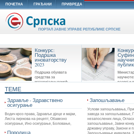
ПОЧЕТНА
ГРАЂАНИ
ПРИВРЕДА
ПОРТАЛ ЈАВНЕ УПРАВЕ РЕПУБЛИКЕ СРПСКЕ
Конкурс:
Конкур
Подршка
Суфин
иноваторству
научни
2023
публик
Подршка обухвата
Министар
средства за
научноте
материјалну помоћ
развој и 
Савезу иноватора Републике Српске,
образовање суфинансира сљ
TEME
удружењима иноватора и другим
публикације: Научне монограф
организацијама које су у вези са
часописе и Зборнике
Здравље - Здравствено
Запошљавање
иноваторством.
осигурање
Услови запошљавања
,
При
Водич кроз права
,
Здравље дјеце и мајки
,
завода за запошљавање
,
Листа лијекова на рецепт
,
Обавезно
незапослених лица
,
Огласи
осигурање
,
Ино осигурање
,
Боловање
,
запошљавање
,
Јавни конк
државну управу
,
Закони и 
Породица
Запошљавање инвалида
,