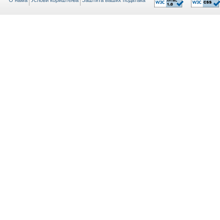
O нама
Услови кориштења
Заштита ваших података