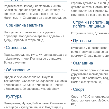
страних држављана и лица
Родитељство
,
Изводи из матичних књига
,
држављанства
,
Остали на
Брак и ванбрачна заједница
,
Општине у РС
,
запошљавања
,
Писање би
Права и накнаде
,
Помоћ и савјетовање
,
Припрема за разговор са 
Након смрти
,
Стратегија за развој породице
,
Стручни испити, 
Социјална заштита
испити, лиценце
Породично - правна заштита дјеце и
Стручни испити
,
Државни 
породице
,
Породиљска права и додатак на
Путовање
дјецу
,
Одрасли и стара лица
,
Становање
Путовање у иностранство
,
роба
,
Поступак царињења 
Градња породичне куће
,
Куповина, продаја и
промету
,
Стање на путеви
најам некретнине
,
Поступање с отпадом
,
Омладина
Брига о околини
,
Образовање
Омладинско организовање
удруживања и омладински 
Предшколско образовање
,
Наука и
Превенција овисности код 
технологија
,
Образовање одраслих
,
Основно
Помоћ и савјетовање
,
образовање
,
Средње образовање
,
Високо
Спорт
образовање
,
Образовање у саобраћају
,
Култура
Спорт у РС
,
Стипендирање
Спортски кампови
,
Избор с
Позориште
,
Музеји
,
Библиотеке
,
Споменичко
РС
,
наслијеђе и културни пејзаж
,
Подстицаји у