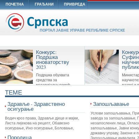
ПОЧЕТНА
ГРАЂАНИ
ПРИВРЕДА
ПОРТАЛ ЈАВНЕ УПРАВЕ РЕПУБЛИКЕ СРПСКЕ
Конкурс:
Конкур
Подршка
Суфин
иноваторству
научни
2023
публик
Подршка обухвата
Министар
средства за
научноте
материјалну помоћ
развој и 
Савезу иноватора Републике Српске,
образовање суфинансира сљ
TEME
удружењима иноватора и другим
публикације: Научне монограф
организацијама које су у вези са
часописе и Зборнике
Здравље - Здравствено
Запошљавање
иноваторством.
осигурање
Услови запошљавања
,
При
Водич кроз права
,
Здравље дјеце и мајки
,
завода за запошљавање
,
Листа лијекова на рецепт
,
Обавезно
незапослених лица
,
Огласи
осигурање
,
Ино осигурање
,
Боловање
,
запошљавање
,
Јавни конк
државну управу
,
Закони и 
Породица
Запошљавање инвалида
,