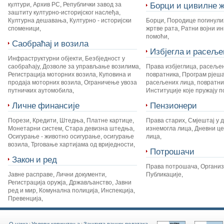
Борци и цивилне ж
култури
,
Архив РС
,
Републички завод за
заштиту културно-историјског наслеђа
,
Културна дешавања
,
Културно - историјски
Борци
,
Породице погинули
споменици
,
жртве рата
,
Ратни војни и
помоћи
,
Саобраћај и возила
Избјегла и расеље
Инфраструктурни објекти
,
Безбједност у
саобраћају
,
Дозволе за управљање возилима
,
Права избјеглица, расеље
Регистрација моторних возила
,
Куповина и
повратника
,
Програм рјеш
продаја моторних возила
,
Ограничење увоза
расељених лица, повратник
путничких аутомобила
,
Институције које пружају 
Личне финансије
Пензионери
Порези
,
Кредити
,
Штедња
,
Платне картице
,
Права старих
,
Смјештај у 
Монетарни систем
,
Стара девизна штедња
,
изнемогла лица
,
Дневни це
Осигурање - животно осигурање, осигурање
лица
,
возила
,
Трговање хартијама од вриједности
,
Потрошачи
Закон и ред
Права потрошача
,
Органи
Јавне расправе
,
Лични документи
,
Публикације
,
Регистрација оружја
,
Држављанство
,
Јавни
ред и мир
,
Комунална полиција
,
Инспекција
,
Превенција
,