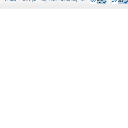
O нама
Услови кориштења
Заштита ваших података