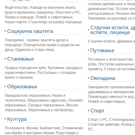
страних држављана и лица
Родитељство
,
Изводи из матичних књига
,
држављанства
,
Остали на
Брак и ванбрачна заједница
,
Општине у РС
,
запошљавања
,
Писање би
Права и накнаде
,
Помоћ и савјетовање
,
Припрема за разговор са 
Након смрти
,
Стратегија за развој породице
,
Стручни испити, 
Социјална заштита
испити, лиценце
Породично - правна заштита дјеце и
Стручни испити
,
Државни 
породице
,
Породиљска права и додатак на
Путовање
дјецу
,
Одрасли и стара лица
,
Становање
Путовање у иностранство
,
роба
,
Поступак царињења 
Градња породичне куће
,
Куповина, продаја и
промету
,
Стање на путеви
најам некретнине
,
Поступање с отпадом
,
Омладина
Брига о околини
,
Образовање
Омладинско организовање
удруживања и омладински 
Предшколско образовање
,
Наука и
Превенција овисности код 
технологија
,
Образовање одраслих
,
Основно
Помоћ и савјетовање
,
образовање
,
Средње образовање
,
Високо
Спорт
образовање
,
Образовање у саобраћају
,
Култура
Спорт у РС
,
Стипендирање
Спортски кампови
,
Избор с
Позориште
,
Музеји
,
Библиотеке
,
Споменичко
РС
,
наслијеђе и културни пејзаж
,
Подстицаји у