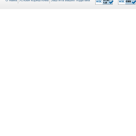
O нама
Услови кориштења
Заштита ваших података