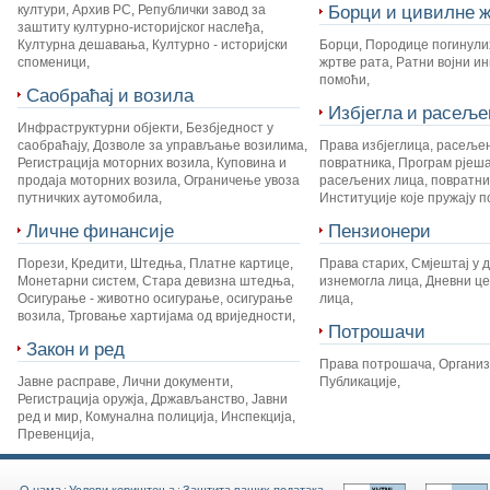
Борци и цивилне ж
култури
,
Архив РС
,
Републички завод за
заштиту културно-историјског наслеђа
,
Културна дешавања
,
Културно - историјски
Борци
,
Породице погинули
споменици
,
жртве рата
,
Ратни војни и
помоћи
,
Саобраћај и возила
Избјегла и расеље
Инфраструктурни објекти
,
Безбједност у
саобраћају
,
Дозволе за управљање возилима
,
Права избјеглица, расеље
Регистрација моторних возила
,
Куповина и
повратника
,
Програм рјеш
продаја моторних возила
,
Ограничење увоза
расељених лица, повратник
путничких аутомобила
,
Институције које пружају 
Личне финансије
Пензионери
Порези
,
Кредити
,
Штедња
,
Платне картице
,
Права старих
,
Смјештај у 
Монетарни систем
,
Стара девизна штедња
,
изнемогла лица
,
Дневни це
Осигурање - животно осигурање, осигурање
лица
,
возила
,
Трговање хартијама од вриједности
,
Потрошачи
Закон и ред
Права потрошача
,
Органи
Јавне расправе
,
Лични документи
,
Публикације
,
Регистрација оружја
,
Држављанство
,
Јавни
ред и мир
,
Комунална полиција
,
Инспекција
,
Превенција
,