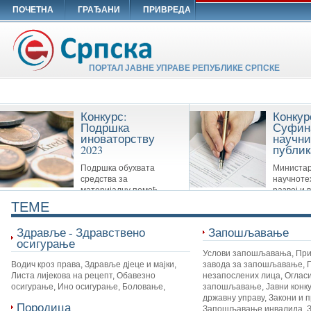
ПОЧЕТНА
ГРАЂАНИ
ПРИВРЕДА
ПОРТАЛ ЈАВНЕ УПРАВЕ РЕПУБЛИКЕ СРПСКЕ
Конкурс:
Конкур
Подршка
Суфин
иноваторству
научни
2023
публик
Подршка обухвата
Министар
средства за
научноте
материјалну помоћ
развој и 
Савезу иноватора Републике Српске,
образовање суфинансира сљ
TEME
удружењима иноватора и другим
публикације: Научне монограф
организацијама које су у вези са
часописе и Зборнике
Здравље - Здравствено
Запошљавање
иноваторством.
осигурање
Услови запошљавања
,
При
Водич кроз права
,
Здравље дјеце и мајки
,
завода за запошљавање
,
Листа лијекова на рецепт
,
Обавезно
незапослених лица
,
Огласи
осигурање
,
Ино осигурање
,
Боловање
,
запошљавање
,
Јавни конк
државну управу
,
Закони и 
Породица
Запошљавање инвалида
,